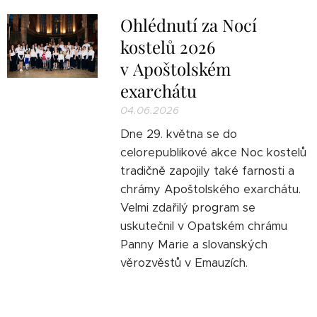
Ohlédnutí za Nocí
kostelů 2026
v Apoštolském
exarchátu
04.06.2026
Dne 29. května se do
celorepublikové akce Noc kostelů
tradičně zapojily také farnosti a
chrámy Apoštolského exarchátu.
Velmi zdařilý program se
uskutečnil v Opatském chrámu
Panny Marie a slovanských
věrozvěstů v Emauzích.