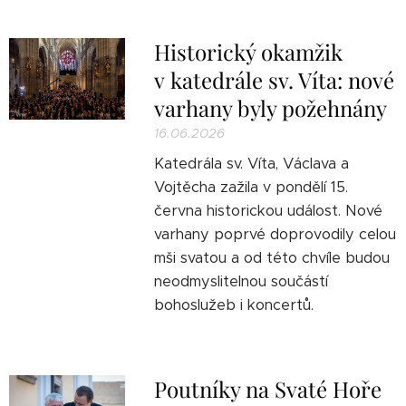
Historický okamžik
v katedrále sv. Víta: nové
varhany byly požehnány
16.06.2026
Katedrála sv. Víta, Václava a
Vojtěcha zažila v pondělí 15.
června historickou událost. Nové
varhany poprvé doprovodily celou
mši svatou a od této chvíle budou
neodmyslitelnou součástí
bohoslužeb i koncertů.
Poutníky na Svaté Hoře