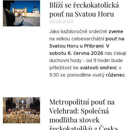
Blíží se řeckokatolická
pouť na Svatou Horu
30.05.2026
zveme
Jako každoročně srdečně
pouť na
na velkou celoexarchátní
Svatou Horu u Příbrami
V
.
sobotu 6. června 2026
nás čekají
duchovní hody - od 9 hodin bude
svátosti smíření
příležitost ke
, v
růženec
9.30 se pomodlíme svatý
.
Metropolitní pouť na
Velehrad: Společná
modlitba stovek
řeckokatolíků z Česka