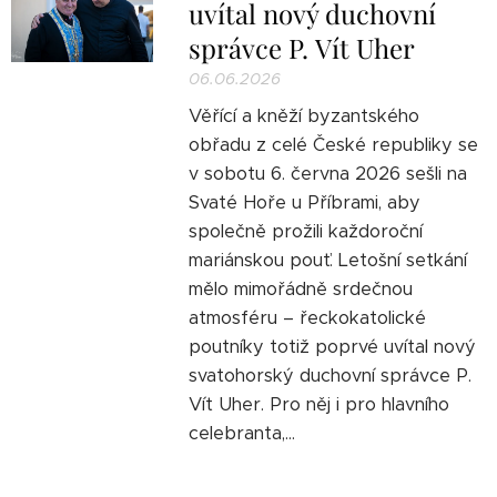
uvítal nový duchovní
správce P. Vít Uher
06.06.2026
Věřící a kněží byzantského
obřadu z celé České republiky se
v sobotu 6. června 2026 sešli na
Svaté Hoře u Příbrami, aby
společně prožili každoroční
mariánskou pouť. Letošní setkání
mělo mimořádně srdečnou
atmosféru – řeckokatolické
poutníky totiž poprvé uvítal nový
svatohorský duchovní správce P.
Vít Uher. Pro něj i pro hlavního
celebranta,...