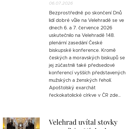
06.07.2026
Bezprostředně po skončení Dnů
lidí dobré vůle na Velehradě se ve
dnech 6. a 7. července 2026
uskutečnilo na Velehradě 148.
plenární zasedání České
biskupské konference. Kromě
českých a moravských biskupů se
jej zúčastnili také předsedové
konferencí vyšších představených
mužských a ženských řeholí.
Apoštolský exarchát
řeckokatolické církve v ČR zde...
Velehrad uvítal stovky