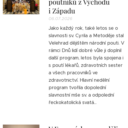
poutníků z Východu
i Západu
06.07.2026
Jako každý rok, také letos se o
slavnosti sv. Cyrila a Metoděje stal
Velehrad dějištěm národní pouti. V
rámci Dnů lidí dobré vůle ji doplnil
další program, letos byla spojena i
s poutí lékařů, zdravotních sester
a všech pracovníků ve
zdravotnictví. Hlavní nedělní
program tvořila dopolední
slavnostní mše sv. a odpolední
řeckokatolická svatá...