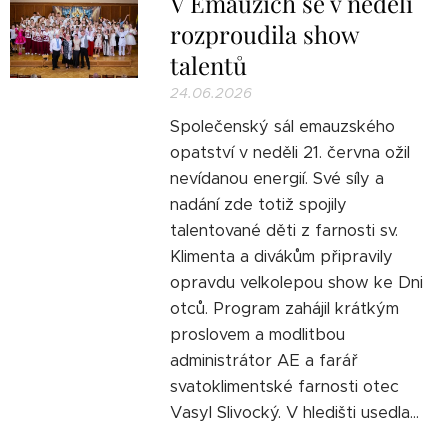
V Emauzích se v neděli
rozproudila show
talentů
24.06.2026
Společenský sál emauzského
opatství v neděli 21. června ožil
nevídanou energií. Své síly a
nadání zde totiž spojily
talentované děti z farnosti sv.
Klimenta a divákům připravily
opravdu velkolepou show ke Dni
otců. Program zahájil krátkým
proslovem a modlitbou
administrátor AE a farář
svatoklimentské farnosti otec
Vasyl Slivocký. V hledišti usedla...