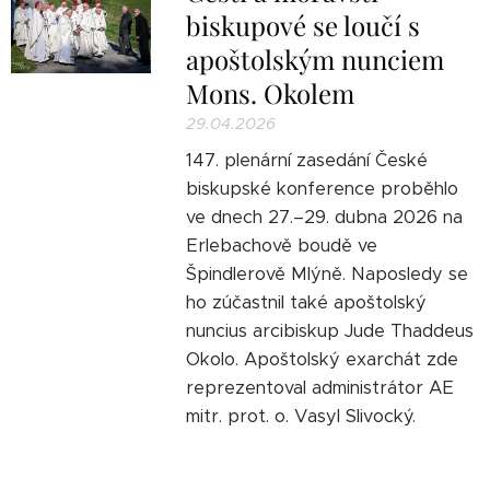
biskupové se loučí s
apoštolským nunciem
Mons. Okolem
29.04.2026
147. plenární zasedání České
biskupské konference proběhlo
ve dnech 27.–29. dubna 2026 na
Erlebachově boudě ve
Špindlerově Mlýně. Naposledy se
ho zúčastnil také apoštolský
nuncius arcibiskup Jude Thaddeus
Okolo. Apoštolský exarchát zde
reprezentoval administrátor AE
mitr. prot. o. Vasyl Slivocký.