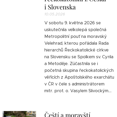
i Slovenska
10.05.2026
V sobotu 9. května 2026 se
uskutečnila velkolepá společná
Metropolitní pouť na moravský
Velehrad, kterou pořádala Rada
hierarchů Řeckokatolické církve
na Slovensku se Spolkem sv. Cyrila
a Metoděje. Zúčastnila se i
početná skupina řeckokatolických
věřících z Apoštolského exarchátu
v ČR v čele s administrátorem
mitr. prot. o. Vasylem Slivockým....
Čeští a moravští