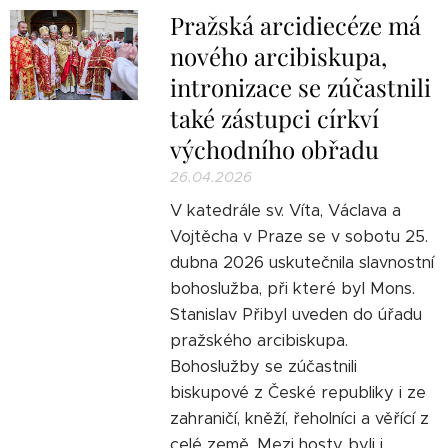
Pražská arcidiecéze má
nového arcibiskupa,
intronizace se zúčastnili
také zástupci církví
východního obřadu
26.04.2026
V katedrále sv. Víta, Václava a
Vojtěcha v Praze se v sobotu 25.
dubna 2026 uskutečnila slavnostní
bohoslužba, při které byl Mons.
Stanislav Přibyl uveden do úřadu
pražského arcibiskupa.
Bohoslužby se zúčastnili
biskupové z České republiky i ze
zahraničí, kněží, řeholníci a věřící z
celé země. Mezi hosty byli i