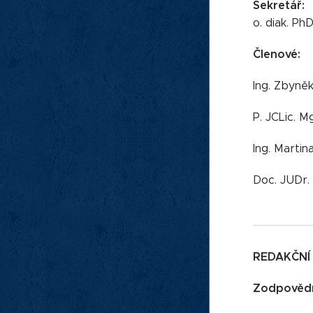
Sekretář:
o. diak. Ph
Členové:
Ing. Zbyně
P. JCLic. M
Ing. Martin
Doc. JUDr. 
REDAKČNÍ
Zodpovědn