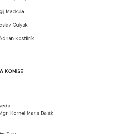
gij Mackula
oslav Gulyak
Adrián Kostilník
KÁ KOMISE
seda:
 Mgr. Kornel Maria Baláž