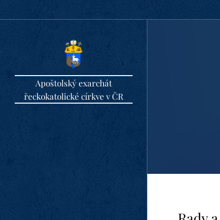
Apoštolský exarchát
řeckokatolické církve v ČR
Rady a