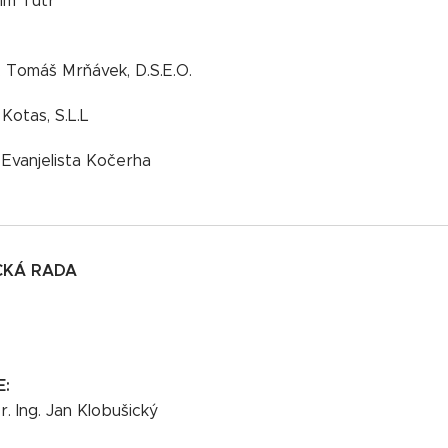
dim Tutr
. Tomáš Mrňávek, D.S.E.O.
 Kotas, S.L.L
 Evanjelista Kočerha
CKÁ RADA
E:
Dr. Ing. Jan Klobušický