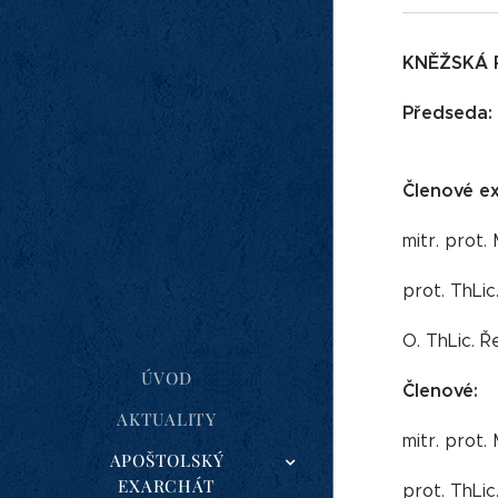
KNĚŽSKÁ 
Předseda:
Členové ex
mitr. prot.
prot. ThLi
O. ThLic. 
ÚVOD
Členové:
AKTUALITY
mitr. prot.
APOŠTOLSKÝ
EXARCHÁT
prot. ThLic