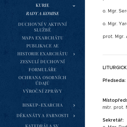
KURIE
o. Mgr. Ser
RADY A KOMISE
o. Mgr. Yar
DUCHOVNÍ V AKTIVNÍ
SLUŽBĚ
prot. Mgr. 
MAPA EXARCHÁTU
PUBLIKACE AE
HISTORIE EXARCHÁTU
ZESNULÍ DUCHOVNÍ
LITURGIC
FORMULÁŘE
OCHRANA OSOBNÍCH
Předseda:
ÚDAJŮ
VÝROČNÍ ZPRÁVY
Místopřed
BISKUP-EXARCHA
mitr. prot.
DĚKANÁTY A FARNOSTI
Sekretář:
KATEDRÁLA SV.