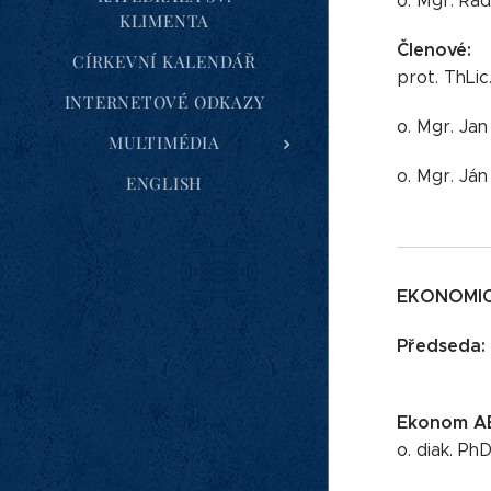
o. Mgr. Ra
KLIMENTA
Členové:
CÍRKEVNÍ KALENDÁŘ
prot. ThLic
INTERNETOVÉ ODKAZY
o. Mgr. Jan
MULTIMÉDIA
o. Mgr. Ján
ENGLISH
EKONOMI
Předseda:
Ekonom A
o. diak. Ph