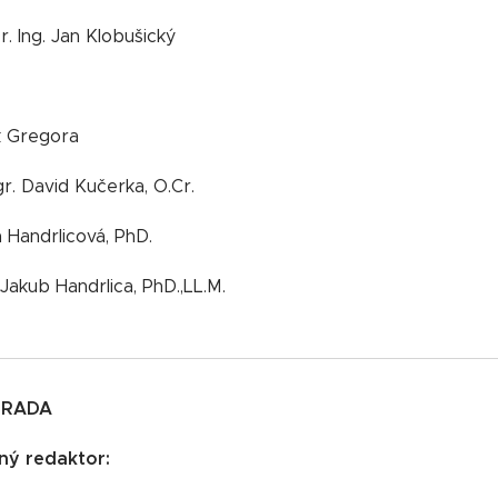
Dr. Ing. Jan Klobušický
k Gregora
gr. David Kučerka, O.Cr.
a Handrlicová, PhD.
Jakub Handrlica, PhD.,LL.M.
 RADA
ý redaktor: