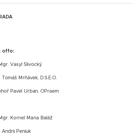
RADA
 offo:
 Mgr. Vasyl Slivocký
c. Tomáš Mrňávek, D.S.E.O.
Řehoř Pavel Urban, OPraem
 Mgr. Kornel Maria Baláž
. Andrij Penjuk