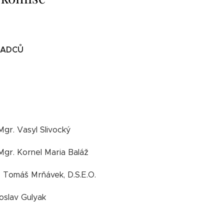
RADCŮ
 Mgr. Vasyl Slivocký
 Mgr. Kornel Maria Baláž
. Tomáš Mrňávek, D.S.E.O.
oslav Gulyak