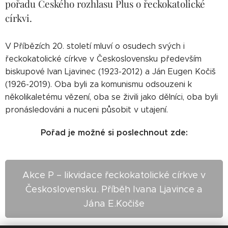
pořadu Českého rozhlasu Plus o řeckokatolické
církvi.
V Příbězích 20. století mluví o osudech svých i
řeckokatolické církve v Československu především
biskupové Ivan Ljavinec (1923-2012) a Ján Eugen Kočiš
(1926-2019). Oba byli za komunismu odsouzeni k
několikaletému vězení, oba se živili jako dělníci, oba byli
pronásledováni a nuceni působit v utajení.
Pořad je možné si poslechnout zde:
Akce P – likvidace řeckokatolické církve v
Československu. Příběh Ivana Ljavince a
Jána E.Kočiše