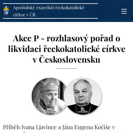
Apoštolský exarchát řeckokatolické
církve v ČR
Akce P - rozhlasový pořad o
likvidaci řeckokatolické církve
v
Československu
Příběh Ivana Ljavince a Jána Eugena Kočiše v