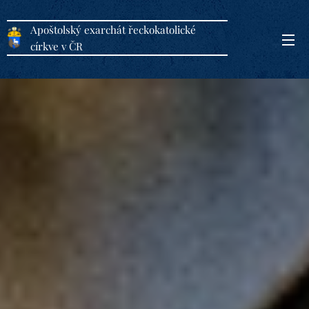
Apoštolský exarchát řeckokatolické
církve v ČR