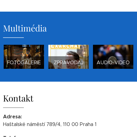
slavnostní
otec Vasyl
představených
mše sv. a
Slivocký. V
mužských
odpolední
hledišti
a ženských
řeckokatolická
usedla...
řeholí.
Multimédia
svatá...
Apoštolský
exarchát
řeckokatolické
církve v ČR
zde...
FOTOGALERIE
ZPRAVODAJ
AUDIO-VIDEO
Kontakt
Adresa
:
Haštalské náměstí 789/4, 110 00 Praha 1