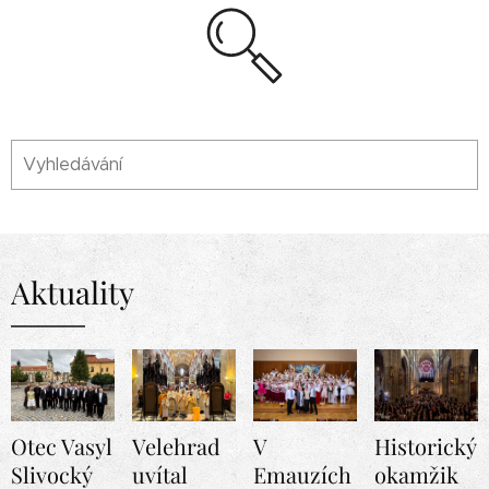
Aktuality
Otec Vasyl
Velehrad
V
Historický
Slivocký
uvítal
Emauzích
okamžik