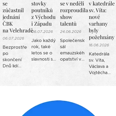
se
stovky
se v neděli
v katedrále
zúčastnil
poutníků
rozproudila
sv. Víta:
jednání
z Východu
show
nové
ČBK
i Západu
talentů
varhany
na Velehradě
byly
06.07.2026
24.06.2026
požehnány
06.07.2026
Jako každý
Společenský
16.06.2026
rok, také
sál
Bezprostředně
letos se o
emauzského
po
Katedrála
slavnosti sv.
opatství v
skončení
sv. Víta,
Cyrila a
neděli 21.
Dnů lidí
Václava a
Metoděje
června ožil
dobré vůle
Vojtěcha
stal
nevídanou
na
zažila v
Velehrad
energií.
Velehradě
pondělí 15.
dějištěm
Své síly a
se ve
června
národní
nadání zde
dnech 6. a
historickou
pouti. V
totiž spojily
7.
událost.
rámci Dnů
talentované
července
Nové
lidí dobré
děti z
2026