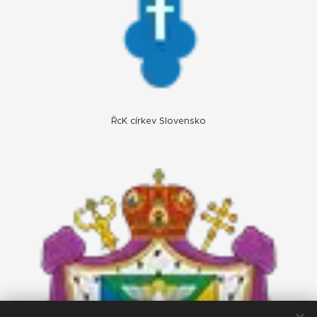
ŘcK církev Slovensko