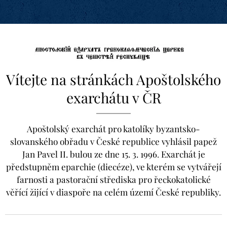
Vítejte na stránkách Apoštolského
exarchátu v ČR
Apoštolský exarchát pro katolíky byzantsko-
slovanského obřadu v České republice
vyhlásil papež
Jan Pavel II. bulou ze dne 15. 3. 1996
.
Exarchát je
předstupněm eparchie (diecéze), ve kterém se vytvářejí
farnosti a pastorační střediska pro řeckokatolické
věřící žijící v diaspoře na celém území České republiky.