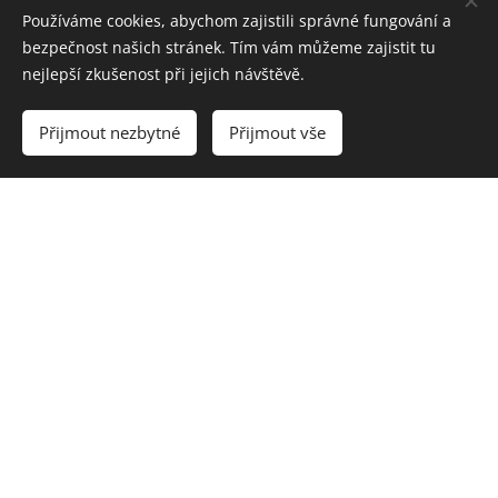
Používáme cookies, abychom zajistili správné fungování a
bezpečnost našich stránek. Tím vám můžeme zajistit tu
nejlepší zkušenost při jejich návštěvě.
Přijmout nezbytné
Přijmout vše
ŘK církev Ukrajina