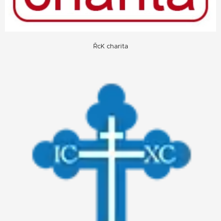
ŘcK charita