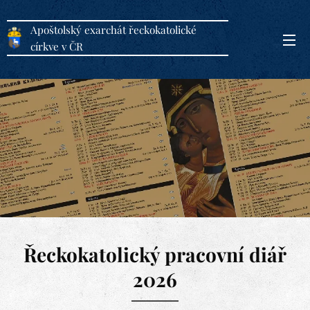
Apoštolský exarchát řeckokatolické
církve v ČR
Řeckokatolický pracovní diář
2026