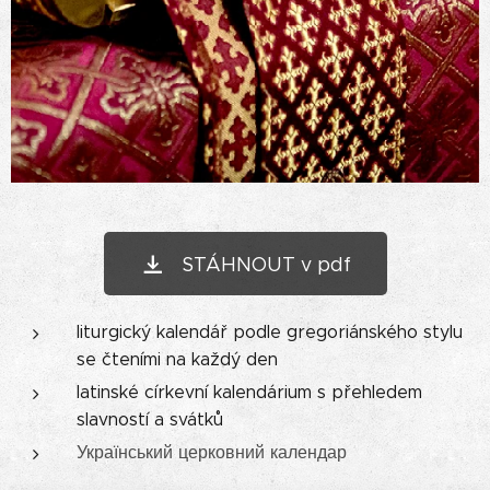
STÁHNOUT v pdf
liturgický kalendář podle gregoriánského stylu
se čteními na každý den
latinské církevní kalendárium s přehledem
slavností a svátků
Український церковний календар