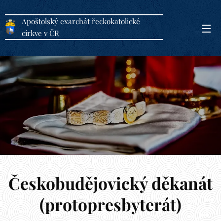
Apoštolský exarchát řeckokatolické
církve v ČR
Českobudějovický děkanát
(protopresbyterát)