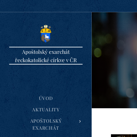
Apoštolský exarchát
řeckokatolické církve v ČR
ÚVOD
AKTUALITY
APOŠTOLSKÝ
EXARCHÁT