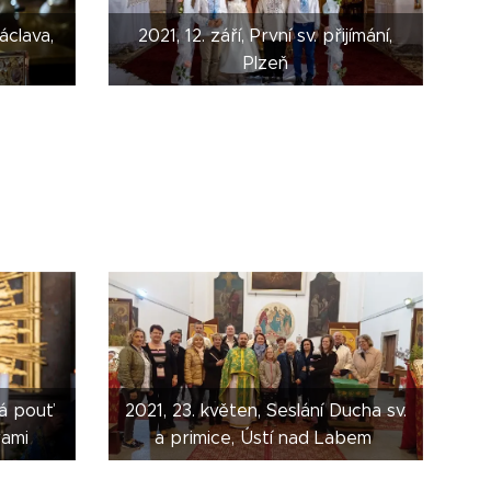
áclava,
2021, 12. září, První sv. přijímání,
Plzeň
ká pouť
2021, 23. květen, Seslání Ducha sv.
rami
a primice, Ústí nad Labem