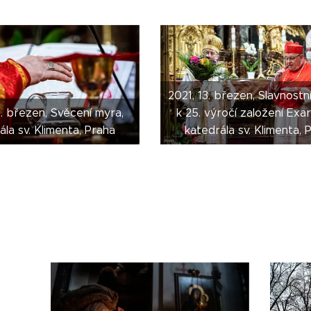
2021, 13. březen, Slavnostní
. březen, Svěcení myra,
k 25. výročí založení Exa
ála sv. Klimenta, Praha
katedrála sv. Klimenta, 