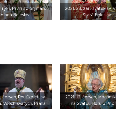
 říjen, První sv. přijímání,
2021, 28. září, svátek sv. V
Mladá Boleslav
Stará Boleslav
. červen, Pouť ke cti sv.
2021, 12. červen, Mariáns
, Všech svatých, Praha
na Svatou Horu u Příb