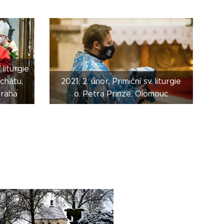
 liturgie
rchátu,
2021, 2. únor, Primiční sv. liturgie
Praha
o. Petra Prinze, Olomouc