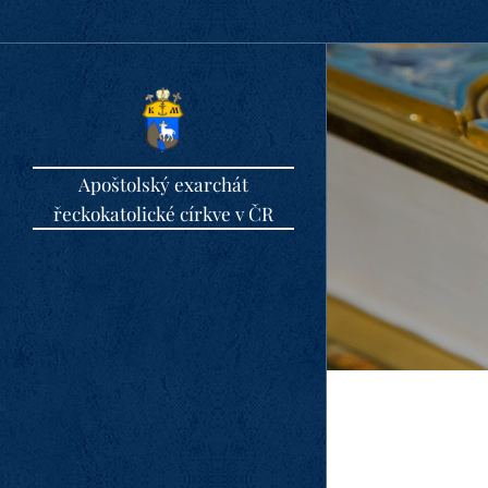
Apoštolský exarchát
řeckokatolické církve v ČR