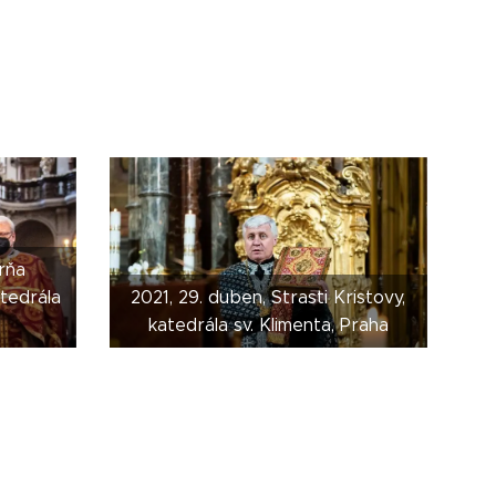
rňa
atedrála
2021, 29. duben, Strasti Kristovy,
katedrála sv. Klimenta, Praha