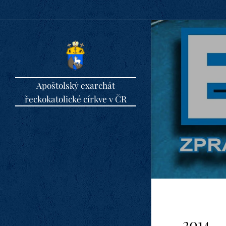
Apoštolský exarchát
řeckokatolické církve v ČR
2014