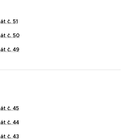
át č. 51
át č. 50
át č. 49
át č. 45
át č. 44
át č. 43