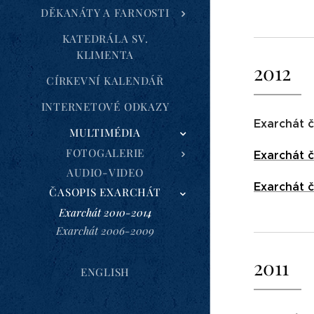
DĚKANÁTY A FARNOSTI
KATEDRÁLA SV.
KLIMENTA
2012
CÍRKEVNÍ KALENDÁŘ
INTERNETOVÉ ODKAZY
Exarchát č
MULTIMÉDIA
FOTOGALERIE
Exarchát č
AUDIO-VIDEO
Exarchát č
ČASOPIS EXARCHÁT
Exarchát 2010-2014
Exarchát 2006-2009
2011
ENGLISH