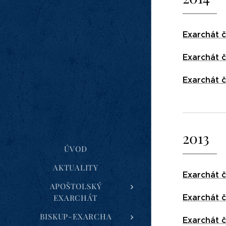
Exarchát č
Exarchát č
Exarchát č
2013
ÚVOD
AKTUALITY
Exarchát č
APOŠTOLSKÝ
Exarchát č
EXARCHÁT
BISKUP-EXARCHA
Exarchát č