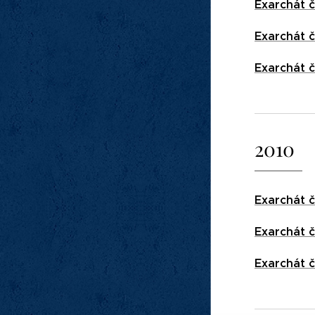
Exarchát č
Exarchát č
Exarchát č
2010
Exarchát č
Exarchát č
Exarchát č