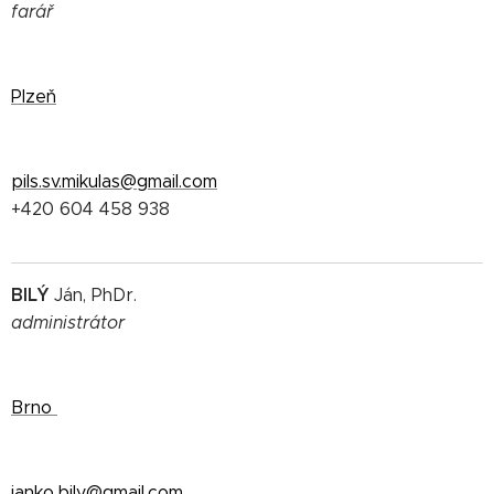
farář
Plzeň
pils.sv.mikulas@gmail.com
+420 604 458 938
BILÝ
Ján, PhDr.
administrátor
Brno
janko.bily@gmail.com