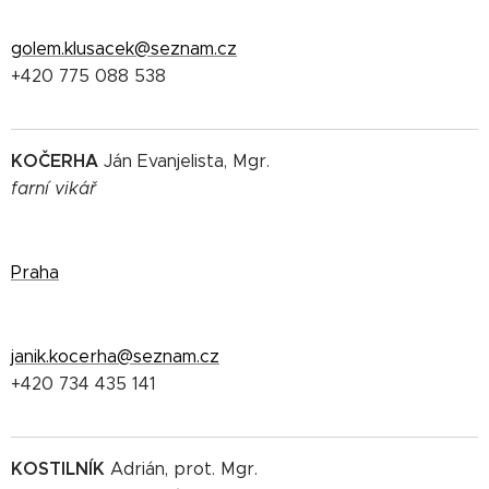
golem.klusacek@seznam.cz
+420 775 088 538
KOČERHA
Ján Evanjelista, Mgr.
farní vikář
Praha
janik.kocerha@seznam.cz
+420 734 435 141
KOSTILNÍK
Adrián, prot. Mgr.