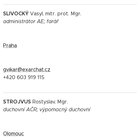
SLIVOCKÝ
Vasyl, mitr. prot. Mgr
.
administrátor AE; farář
Praha
gvikar@exarchat.cz
+420 603 919 115
STROJVUS
Rostyslav, Mgr.
duchovní AČR; výpomocný duchovní
Olomouc