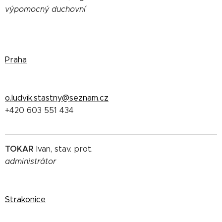
výpomocný duchovní
Praha
o.ludvik.stastny@seznam.cz
+420 603 551 434
TOKAR
Ivan, stav. prot.
administrátor
Strakonice