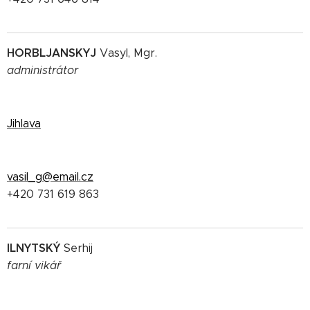
HORBLJANSKYJ
Vasyl, Mgr.
administrátor
Jihlava
vasil_g@email.cz
+420 731 619 863
ILNYTSKÝ
Serhij
farní vikář