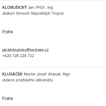
KLOBUŠICKÝ
Jan, PhDr., Ing.
diákon farnosti Nejsvětější Trojice
Praha
jan.klobusicky@seznam.cz
+420 128 224 722
KLUSÁČEK
Martin Josef Atanáš, Mgr.
diákon pražského děkanátu
Praha