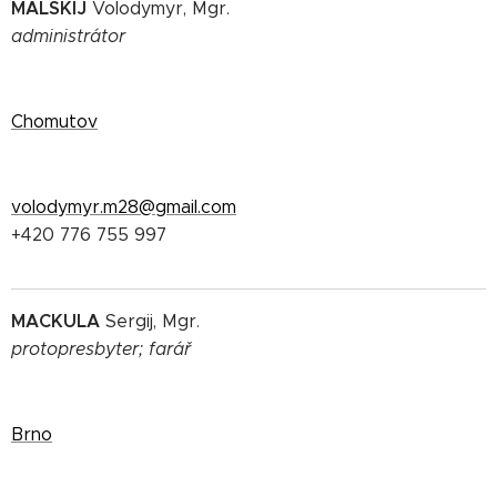
MALSKIJ
Volodymyr, Mgr.
administrátor
Chomutov
volodymyr.m28@gmail.com
+420 776 755 997
MACKULA
Sergij, Mgr.
protopresbyter;
farář
Brno