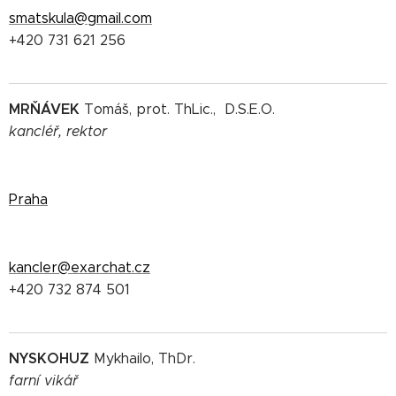
smatskula@gmail.com
+420 731 621 256
MRŇÁVEK
Tomáš, prot. ThLic., D.S.E.O.
kancléř, rektor
Praha
kancler@exarchat.cz
+420 732 874 501
NYSKOHUZ
Mykhailo, ThDr.
farní vikář