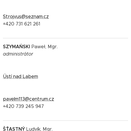
Strojvus@seznam.cz
+420 731 621 261
SZYMAŃSKI
Paweł, Mgr.
administrátor
Ústí nad Labem
pavelm113@centrum.cz
+420 739 245 947
ŠŤASTNÝ
Ludvík, Mgr.