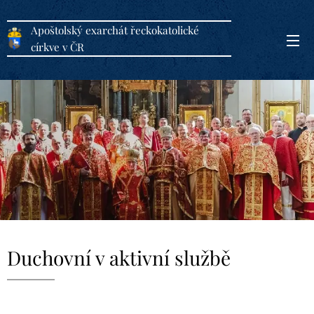
Apoštolský exarchát řeckokatolické
církve v ČR
Duchovní v aktivní službě