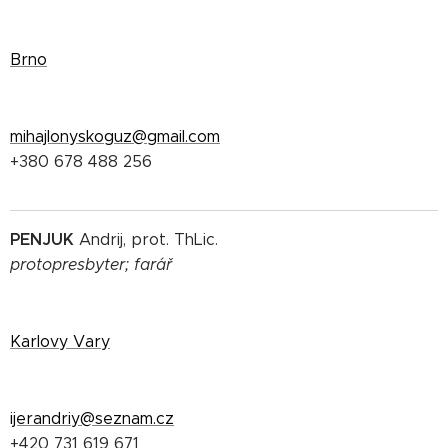
Brno
mihajlonyskoguz@gmail.com
+380 678 488 256
PENJUK
Andrij, prot. ThLic.
protopresbyter;
farář
Karlovy Vary
ijerandriy@seznam.cz
+420 731 619 671