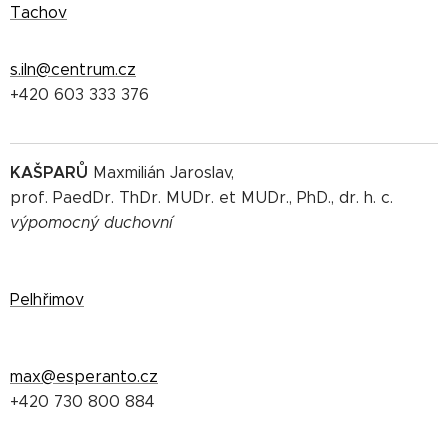
Tachov
s.iln@centrum.cz
+420 603 333 376
KAŠPARŮ
Maxmilián Jaroslav,
prof. PaedDr. ThDr. MUDr. et MUDr., PhD., dr. h. c.
výpomocný duchovní
Pelhřimov
max@esperanto.cz
+420 730 800 884