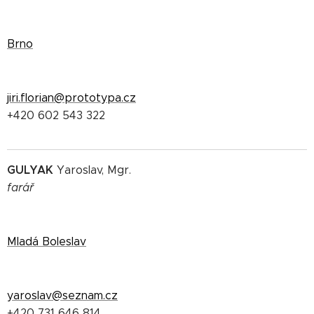
Brno
jiri.florian@prototypa.cz
+420 602 543 322
GULYAK
Yaroslav, Mgr.
farář
Mladá Boleslav
yaroslav@seznam.cz
+420 731 646 814