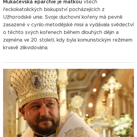
Mukačevská eparchie je matkou
všech
řeckokatolických biskupství pocházejících z
Užhorodské unie. Svoje duchovní kořeny má pevně
zasazené v cyrilo-metodějské misii a vydávala svědectví
o těchto svých kořenech během dlouhých dějin a
zejména ve 20. století, kdy byla komunistickým režimem
krvavě zlikvidována.