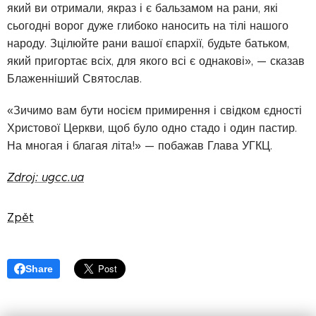
який ви отримали, якраз і є бальзамом на рани, які
сьогодні ворог дуже глибоко наносить на тілі нашого
народу. Зцілюйте рани вашої єпархії, будьте батьком,
який пригортає всіх, для якого всі є однакові», — сказав
Блаженніший Святослав.
«Зичимо вам бути носієм примирення і свідком єдності
Христової Церкви, щоб було одно стадо і один пастир.
На многая і благая літа!» — побажав Глава УГКЦ.
Zdroj: ugcc.ua
Zpět
Share