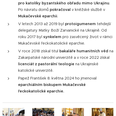
pro katolíky byzantského obřadu mimo Ukrajinu
.
Po návratu domů
pokračoval
v kněžské službě v
Mukačevské
eparchii
.
V letech 2013 až 2019 byl
protoigumenem
tehdejší
delegatury Matky Boží Zarvanické na Ukrajině. Od
roku 2017 byl
synkelem
pro zasvěcený život v rámci
Mukačevské řeckokatolické eparchie.
V roce 2018 získal titul
bakaláře humanitních věd
na
Zakarpatské národní univerzitě a v roce 2022 získal
licenciát z pastorální teologie
na Ukrajinské
katolické univerzitě.
Papež František 8. května 2024 ho jmenoval
eparchiálním biskupem Mukačevské
řeckokatolické eparchie.