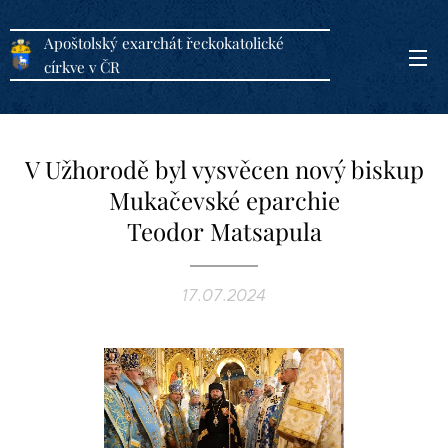
Apoštolský exarchát řeckokatolické
církve v ČR
V Užhorodě byl vysvěcen nový biskup
Mukačevské eparchie
Teodor Matsapula
17.07.2024