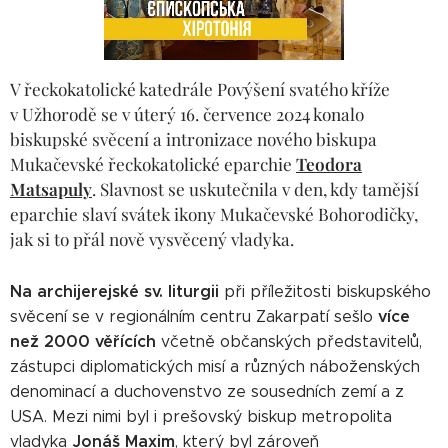
V řeckokatolické katedrále Povýšení svatého kříže
v Užhorodě se v úterý 16. července 2024 konalo
biskupské svěcení a intronizace nového biskupa
Mukačevské řeckokatolické eparchie
Teodora
Matsapuly
. Slavnost se uskutečnila v den, kdy tamější
eparchie slaví svátek ikony Mukačevské Bohorodičky,
jak si to přál nově vysvěcený vladyka.
Na archijerejské sv. liturgii
při příležitosti biskupského
více
svěcení se v regionálním centru Zakarpatí sešlo
než 2000 věřících
včetně občanských představitelů,
zástupci diplomatických misí a různých náboženských
denominací a duchovenstvo ze sousedních zemí a z
USA. Mezi nimi byl i prešovský biskup metropolita
Jonáš Maxim
vladyka
, který byl zároveň