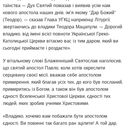
таїнства — Дух Святий помазав і виявив усім нам
нового апостола наших днів, імʼя якому "Дар Божий"
(Теодор), — сказав Глава УГКЦ наприкінці Літургії,
звертаючись до владики Теодора Мацапули. — Дорогий
владико, від імені всієї повноти Української Греко-
Католицької Церкви вітаємо вас із тим даром, який ви
сьогодні приймаєте і роздаєте».
У вітальному слові Блаженніший Святослав наголосив,
що святий апостол Павло, коли хотів окреслити
серцевину своєї місії, вважав себе апостолом
примирення, який благав усіх тих, до кого був посланий,
примиритись із Богом, а також він був апостолом
єдності Вселенської Христової Церкви, єдності тих
людей, яких зробив учнями Христовими.
«Владико, хочемо вам побажати бути апостолом
єдності. Ви повинні так багато ран зцілити! А той дар,