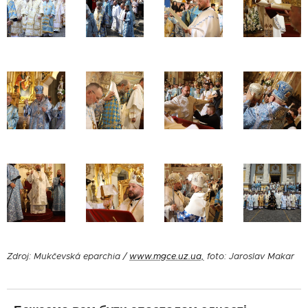
Zdroj: Mukčevská eparchia /
www.mgce.uz.ua,
foto: Jaroslav Makar