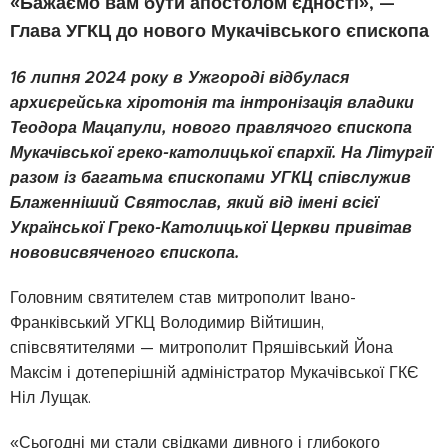
«Бажаємо вам бути апостолом єдності», —
Глава УГКЦ до нового Мукачівського єпископа
16 липня 2024 року в Ужгороді відбулася
архиєрейська хіротонія та інтронізація владики
Теодора Мацапули, нового правлячого єпископа
Мукачівської греко-католицької єпархії. На Літургії
разом із багатьма єпископами УГКЦ співслужив
Блаженніший Святослав, який від імені всієї
Української Греко-Католицької Церкви привітав
нововисвяченого єпископа.
Головним святителем став митрополит Івано-
Франківський УГКЦ Володимир Війтишин,
співсвятителями — митрополит Пряшівський Йона
Максім і дотеперішній адміністратор Мукачівської ГКЄ
Ніл Лущак.
«Сьогодні ми стали свідками дивного і глибокого