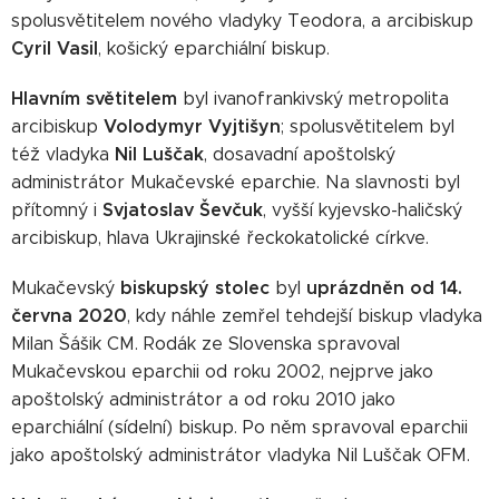
spolusvětitelem nového vladyky Teodora, a arcibiskup
Cyril Vasil
, košický eparchiální biskup.
Hlavním světitelem
byl ivanofrankivský metropolita
Volodymyr
Vyjtišyn
arcibiskup
; spolusvětitelem byl
Nil Luščak
též vladyka
, dosavadní apoštolský
administrátor Mukačevské eparchie. Na slavnosti byl
Svjatoslav Ševčuk
přítomný i
, vyšší kyjevsko-haličský
arcibiskup, hlava Ukrajinské řeckokatolické církve.
biskupský stolec
uprázdněn od 14.
Mukačevský
byl
června 2020
, kdy náhle zemřel tehdejší biskup vladyka
Milan Šášik CM. Rodák ze Slovenska spravoval
Mukačevskou eparchii od roku 2002, nejprve jako
apoštolský administrátor a od roku 2010 jako
eparchiální (sídelní) biskup. Po něm spravoval eparchii
jako apoštolský administrátor vladyka Nil Luščak OFM.