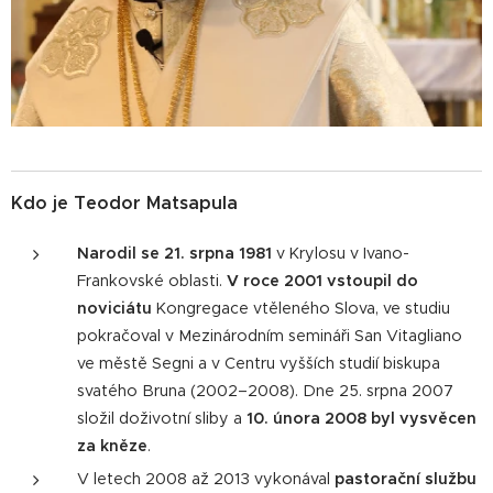
Kdo je Teodor Matsapula
N
arodil se 21. srpna 1981
v Krylosu v Ivano-
Frankovské oblasti.
V roce 2001 vstoupil do
noviciátu
Kongregace vtěleného Slova, ve studiu
pokračoval v Mezinárodním semináři San Vitagliano
ve městě Segni a v Centru vyšších studií biskupa
svatého Bruna (2002–2008). Dne 25. srpna 2007
složil doživotní sliby a
10. února 2008 byl vysvěcen
za kněze
.
V letech 2008 až 2013 vykonával
pastorační službu