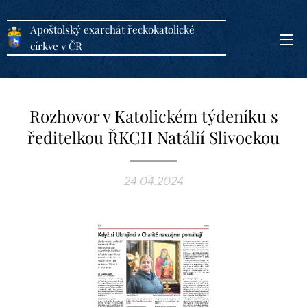
Apoštolský exarchát řeckokatolické
církve v ČR
Rozhovor v Katolickém týdeníku s
ředitelkou ŘKCH Natálií Slivockou
24.04.2024