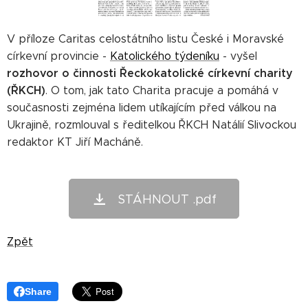
V příloze Caritas celostátního listu České i Moravské
církevní provincie -
Katolického týdeníku
- vyšel
rozhovor o činnosti
Řeckokatolické církevní charity
(ŘKCH)
. O tom, jak tato Charita pracuje a pomáhá v
současnosti zejména lidem utíkajícím před válkou na
Ukrajině, rozmlouval s ředitelkou ŘKCH Natálií Slivockou
redaktor KT Jiří Macháně.
STÁHNOUT .pdf
Zpět
Share