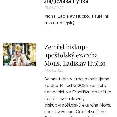
Ладіслава Гучка
15.01.2025
Mons. Ladislav Hučko, titulární
biskup orejský
Zemřel biskup-
apoštolský exarcha
Mons. Ladislav Hučko
14.01.2025
Se smutkem v srdci oznamujeme,
že dne 14. ledna 2025 zemřel v
nemocnici Na Františku po krátké
nemoci náš milovaný
biskup-apoštolský exarcha Mons.
Ladislav Hučko. Odešel smířen s