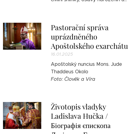
Pastorační správa
uprázdněného
Apoštolského exarchátu
16.01.2025
Apoštolský nuncius Mons. Jude
Thaddeus Okolo
Foto: Člověk a Víra
Životopis vladyky
Ladislava Hučka /
Біографія єпископа