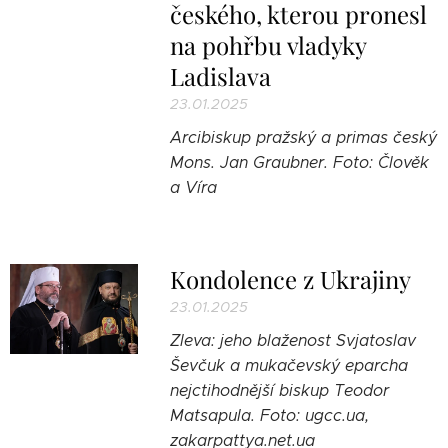
českého, kterou pronesl
na pohřbu vladyky
Ladislava
23.01.2025
Arcibiskup pražský a primas český
Mons. Jan Graubner. Foto: Člověk
a Víra
Kondolence z Ukrajiny
23.01.2025
Zleva: jeho blaženost Svjatoslav
Ševčuk a mukačevský eparcha
nejctihodnější biskup Teodor
Matsapula. Foto: ugcc.ua,
zakarpattya.net.ua