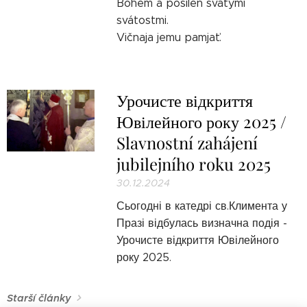
Bohem a posílen svatými
svátostmi.
Vičnaja jemu pamjať.
Урочисте відкриття
Ювілейного року 2025 /
Slavnostní zahájení
jubilejního roku 2025
30.12.2024
Сьогодні в катедрі св.Климента у
Празі відбулась визначна подія -
Урочисте відкриття Ювілейного
року 2025.
Starší články