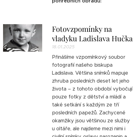
pohřebních obřadů:
Fotovzpomínky na
vladyku Ladislava Hučka
18.01.2025
Přinášíme vzpomínkový soubor
fotografií našeho biskupa
Ladislava. Většina snímků mapuje
zhruba posledních deset let jeho
života – z tohoto období vybočují
pouze fotky z dětství a mládí a
také setkání s každým ze tří
posledních papežů. Zachycené
okamžiky jsou většinou ze služby
u oltáře, ale najdeme mezi nimi i
civilní snímky, oslavy narozenin a...