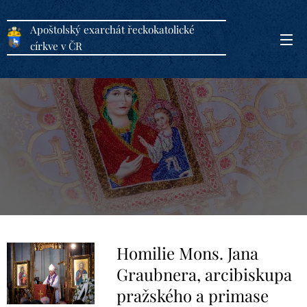
Apoštolský exarchát řeckokatolické
církve v ČR
Homilie Mons. Jana
Graubnera, arcibiskupa
pražského a primase