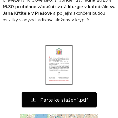
V pondělí 27. ledna 2025 v
převezeny na Slovensko.
16.30 proběhne zádušní svatá liturgie v katedrále sv.
Jana Křtitele v Prešově
a po jejím skončení budou
ostatky vladyky Ladislava uloženy v kryptě.
Parte ke stažení .pdf