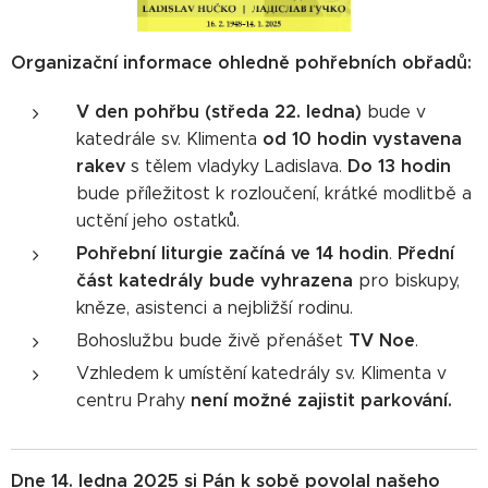
Organizační informace ohledně pohřebních obřadů:
V den pohřbu (středa 22. ledna)
bude v
od 10 hodin vystavena
katedrále sv. Klimenta
rakev
Do 13 hodin
s tělem vladyky Ladislava.
bude příležitost k rozloučení, krátké modlitbě a
uctění jeho ostatků.
Pohřební liturgie začíná ve 14 hodin
Přední
.
část katedrály bude vyhrazena
pro biskupy,
kněze, asistenci a nejbližší rodinu.
TV Noe
Bohoslužbu bude živě přenášet
.
Vzhledem k umístění katedrály sv. Klimenta v
není možné zajistit parkování.
centru Prahy
Dne 14. ledna 2025 si Pán k sobě povolal našeho