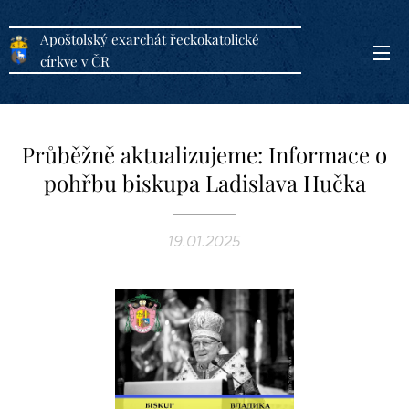
Apoštolský exarchát řeckokatolické
církve v ČR
Průběžně aktualizujeme: Informace o
pohřbu biskupa Ladislava Hučka
19.01.2025