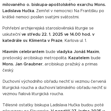
milovaného o. biskupa-apoštolského exarchu Mons.
Ladislava Hučka
. Zemřel v nemocnici Na Františku po
krátké nemoci posílen svatými svátostmi.
Pohřební archijerejská staroslověnská liturgie se
ve středu 22. 1. 2025 ve 14.00 hod. v
uskuteční
katedrále sv. Klimenta v Praze
, Karlova ul. 1.
Hlavním celebrantem
vladyka
Jonáš
Maxim
bude
,
Kazatelem
prešovský arcibiskup metropolita.
bude
Mons. Jan Graubner
, arcibiskup pražský a primas
český.
Duchovní východního obřadu nechť si vezmou červená
liturgická roucha a duchovní latinského obřadu nech´ť si
vezmou fialová liturgická roucha.
Tělesné ostatky biskupa Ladislava Hučka budou poté