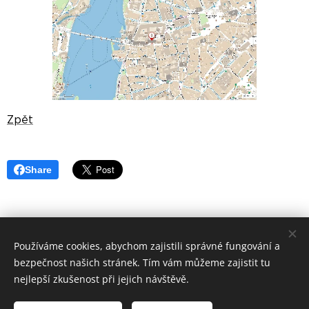
Zpět
Share
Používáme cookies, abychom zajistili správné fungování a
©
Apoštolský exarchát řeckokatolické
církve v ČR 2019
bezpečnost našich stránek. Tím vám můžeme zajistit tu
Cookies
nejlepší zkušenost při jejich návštěvě.
Jazyky