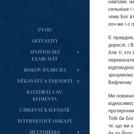
навпаки, ч
сильніше і 
чому Бог вт
хоч ми і є 
ÚVOD
Є правдою, 
AKTUALITY
дорослі, і 
APOŠTOLSKÝ
Але ті, хто
EXARCHÁT
переконати 
відповіднос
BISKUP-EXARCHA
зрозуміємо
DĚKANÁTY A FARNOSTI
Вифлеєму.
KATEDRÁLA SV.
Ми повинні
KLIMENTA
відносимось
CÍRKEVNÍ KALENDÁŘ
протиріччям
Тобі би Бог
INTERNETOVÉ ODKAZY
те, що ми 
MULTIMÉDIA
би то Його 