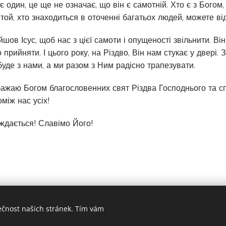
є один, це ще не означає, що він є самотній. Хто є з Богом,
 той, хто знаходиться в оточенні багатьох людей, можете в
шов Ісус, щоб нас з цієї самоти і опущеності звільнити. Ві
 прийняти. І цього року, на Різдво, Він нам стукає у двері.
 буде з нами, а ми разом з Ним радісно трапезувати.
ажаю Богом благословенних свят Різдва Господнього та спр
між нас усіх!
ждається! Славімо Його!
ečnost našich stránek. Tím vám