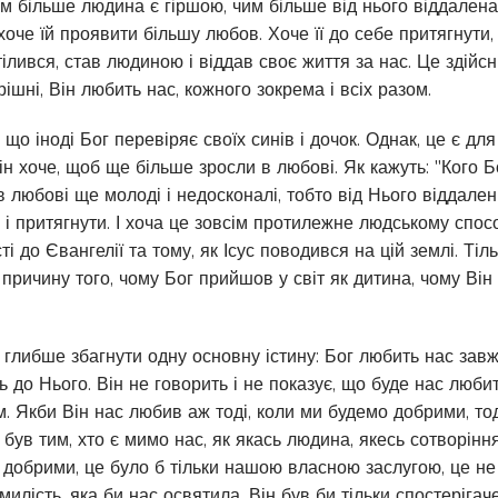
им більше людина є гіршою, чим більше від нього віддалена
хоче їй проявити більшу любов. Хоче її до себе притягнути,
ілився, став людиною і віддав своє життя за нас. Це здійсн
грішні, Він любить нас, кожного зокрема і всіх разом.
що іноді Бог перевіряє своїх синів і дочок. Однак, це є дл
Він хоче, щоб ще більше зросли в любові. Як кажуть: "Кого Б
 в любові ще молоді і недосконалі, тобто від Нього віддале
і притягнути. І хоча це зовсім протилежне людському спосо
ті до Євангелії та тому, як Ісус поводився на цій землі. Тіл
 причину того, чому Бог прийшов у світ як дитина, чому Ві
 глибше збагнути одну основну істину: Бог любить нас завж
 до Нього. Він не говорить і не показує, що буде нас люби
. Якби Він нас любив аж тоді, коли ми будемо добрими, тод
 був тим, хто є мимо нас, як якась людина, якесь сотворіння,
є добрими, це було б тільки нашою власною заслугою, це не
милість, яка би нас освятила. Він був би тільки спостерігач