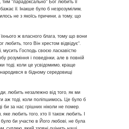
, тим "парадоксально" Бог любить її
 бажає її. Інакше було б незрозумілим,
илось не з якоїсь причини, а тому, що
я їхнього ж власного блага, тому що вони
ог любить, того Він хрестом відвідує".
ні, мусить Господь своєю ласкавістю
бу розуміння і поведінки, але в повній
ьки тоді, коли це усвідомимо, краще
н народився в бідному середовищі
ди, любить незалежно від того, як ми
ти аж тоді, коли поліпшимось. Це було б
і би за нас грішних ніколи не помер.
 яке любить того, хто її також любить. І
 було би участю в Його любові, не була
ем, суддею, який ззовні оцінить наші