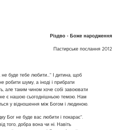
Різдво - Боже народження
Пастирське послання 2012
не буде тебе любити..." І дитина, щоб
не робити шуму, а іноді і прибрати
ть, але таким чином хоче собі завоювати
це не є нашою сьогоднішньою темою. Нам
ється у відношення між Богом і людиною.
ку Бог не буде вас любити і покарає".
 того, добра вона чи ні. Навіть