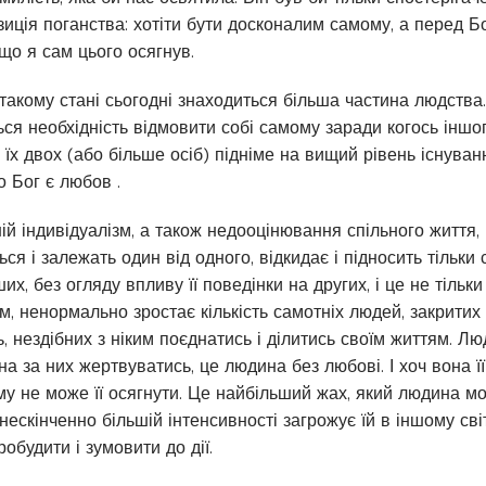
озиція поганства: хотіти бути досконалим самому, а перед Б
що я сам цього осягнув.
 такому стані сьогодні знаходиться більша частина людства
ься необхідність відмовити собі самому заради когось іншо
а їх двох (або більше осіб) підніме на вищий рівень існуван
о Бог є любов .
ій індивідуалізм, а також недооцінювання спільного життя
я і залежать один від одного, відкидає і підносить тільки 
их, без огляду впливу її поведінки на других, і це не тільки
, ненормально зростає кількість самотніх людей, закритих 
, нездібних з ніким поєднатись і ділитись своїм життям. Лю
 за них жертвуватись, це людина без любові. І хоч вона її п
му не може її осягнути. Це найбільший жах, який людина мо
нескінченно більшій інтенсивності загрожує їй в іншому св
обудити і зумовити до дії.