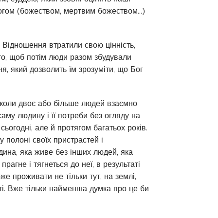
огом (божеством, мертвим божеством...)
. Відношення втратили свою цінність,
го, щоб потім люди разом збудували
ня, який дозволить їм зрозуміти, що Бог
, коли двоє або більше людей взаємно
саму людину і її потреби без огляду на
 сьогодні, але й протягом багатьох років.
у полоні своїх пристрастей і
дина, яка живе без інших людей, яка
рагне і тягнеться до неї, в результаті
же проживати не тільки тут, на землі,
іті. Вже тільки найменша думка про це би