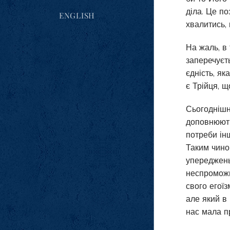
діла. Це п
ENGLISH
хвалитись, 
На жаль, в
заперечуєт
єдність, як
є Трійця, щ
Сьогоднішн
доповнюютьс
потреби інш
Таким чином
упереджень
неспроможна
свого егоїз
але який в 
нас мала пр