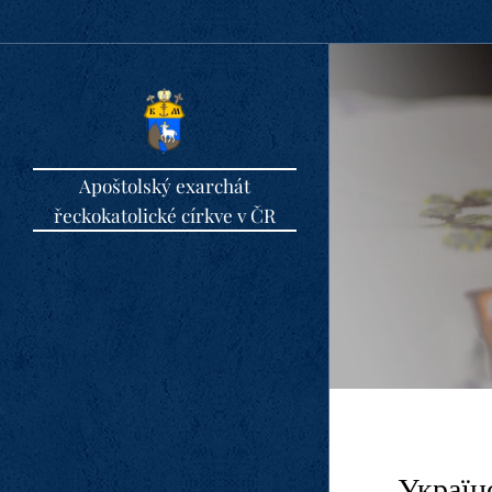
Apoštolský exarchát
řeckokatolické církve v ČR
Україн