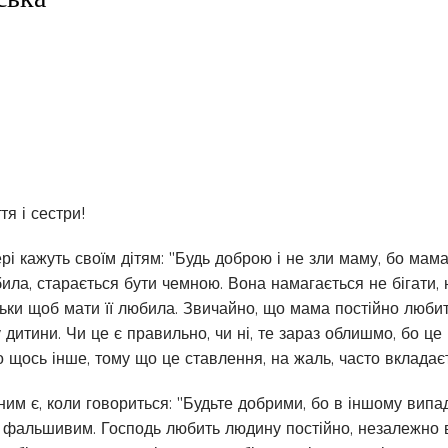
тя і сестри!
рі кажуть своїм дітям: "Будь доброю і не зли маму, бо мама 
ила, старається бути чемною. Вона намагається не бігати, 
ільки щоб мати її любила. Звичайно, що мама постійно люби
у дитини. Чи це є правильно, чи ні, те зараз облишмо, бо 
о щось інше, тому що це ставлення, на жаль, часто вклада
им є, коли говориться: "Будьте добрими, бо в іншому випад
 фальшивим. Господь любить людину постійно, незалежно від