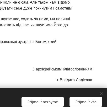
 ніколи не є сам. Але також нам відомо,
ідчувати себе дуже покинутим і самотнім.
н шукає нас, ходить за нами, ми повинні
 Залежить від нас, чи впустимо Його до
авжньої зустрічі з Богом, який
З архієрейським благословенням
+ Владика Ладіслав
Přijmout nezbytné
Přijmout vše