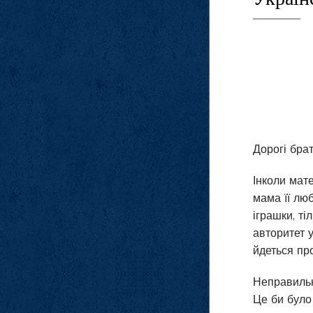
Дорогі брат
Інколи мате
мама її люб
іграшки, т
авторитет 
йдеться пр
Неправильн
Це би було