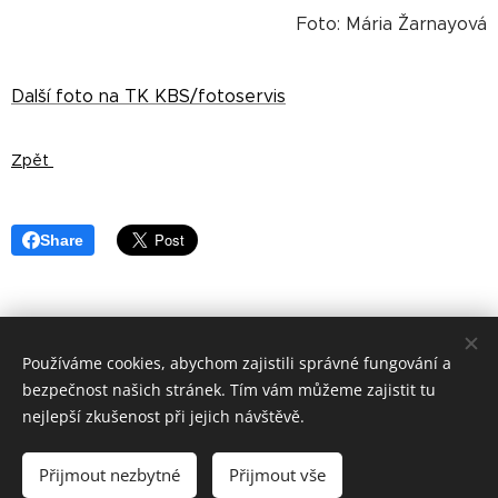
Foto: Mária Žarnayová
Další foto na TK KBS/fotoservis
Zpět
Share
Používáme cookies, abychom zajistili správné fungování a
©
Apoštolský exarchát řeckokatolické
církve v ČR 2019
bezpečnost našich stránek. Tím vám můžeme zajistit tu
Cookies
nejlepší zkušenost při jejich návštěvě.
Jazyky
Přijmout nezbytné
Přijmout vše
Čeština
Українська