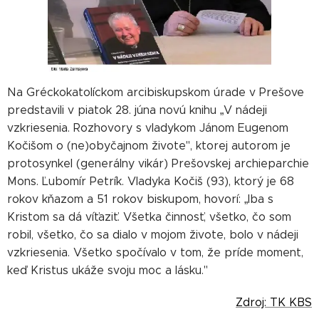
Na Gréckokatolíckom arcibiskupskom úrade v Prešove
predstavili v piatok 28. júna novú knihu „V nádeji
vzkriesenia. Rozhovory s vladykom Jánom Eugenom
Kočišom o (ne)obyčajnom živote", ktorej autorom je
protosynkel (generálny vikár) Prešovskej archieparchie
Mons. Ľubomír Petrík. Vladyka Kočiš (93), ktorý je 68
rokov kňazom a 51 rokov biskupom, hovorí: „Iba s
Kristom sa dá víťaziť. Všetka činnosť, všetko, čo som
robil, všetko, čo sa dialo v mojom živote, bolo v nádeji
vzkriesenia. Všetko spočívalo v tom, že príde moment,
keď Kristus ukáže svoju moc a lásku."
Zdroj: TK KBS