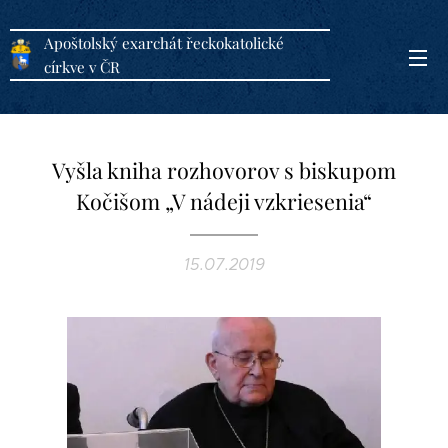
Apoštolský exarchát řeckokatolické
církve v ČR
Vyšla kniha rozhovorov s biskupom
Kočišom „V nádeji vzkriesenia“
15.07.2019