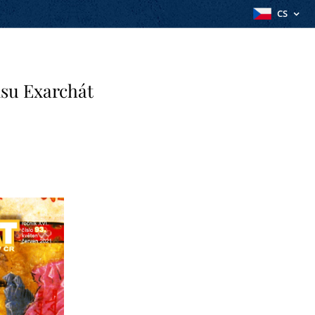
CS
isu Exarchát