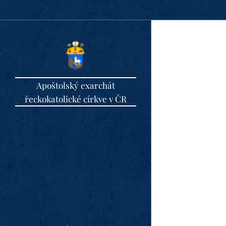
Apoštolský exarchát
řeckokatolické církve v ČR