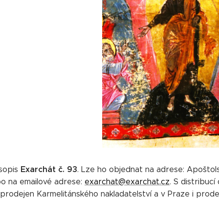
Exarchát č. 93
sopis
. Lze ho objednat na adrese: Apoštols
bo na emailové adrese:
exarchat@exarchat.cz
. S distribuc
ť prodejen Karmelitánského nakladatelství a v Praze i prodej