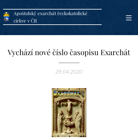
Apoštolský exarchát řeckokatolické
církve v ČR
Vychází nové číslo časopisu Exarchát
29.04.2020