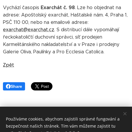
Exarchát č. 98
Vychází časopis
. Lze ho objednat na
adrese: Apoštolský exarchát, Haštalské nám. 4, Praha 1,
PSČ 110 00, nebo na emailové adrese:
exarchat@exarchat.cz
. S distribucí dále vypomáhají
řeckokatoličtí duchovní správci, síť prodejen
Karmelitánského nakladatelství a v Praze i prodejny
Galerie Oliva, Paulínky a Pro Ecclesia Catolica.
Zpět
Share
Používáme cookies, abychom zajistili správné fungování a
©
Apoštolský exarchát řeckokatolické
církve v ČR 2019
bezpečnost našich stránek. Tím vám můžeme zajistit tu