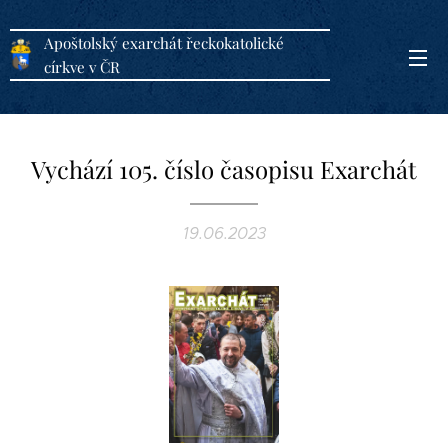
Apoštolský exarchát řeckokatolické
církve v ČR
Vychází 105. číslo časopisu Exarchát
19.06.2023