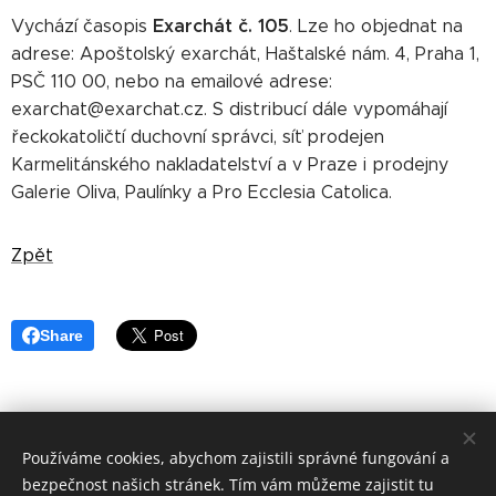
Exarchát č. 105
Vychází časopis
. Lze ho objednat na
adrese: Apoštolský exarchát, Haštalské nám. 4, Praha 1,
PSČ 110 00, nebo na emailové adrese:
exarchat@exarchat.cz. S distribucí dále vypomáhají
řeckokatoličtí duchovní správci, síť prodejen
Karmelitánského nakladatelství a v Praze i prodejny
Galerie Oliva, Paulínky a Pro Ecclesia Catolica.
Zpět
Share
Používáme cookies, abychom zajistili správné fungování a
©
Apoštolský exarchát řeckokatolické
církve v ČR 2019
bezpečnost našich stránek. Tím vám můžeme zajistit tu