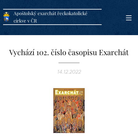
Apoštolský exarchát řeckokatolické
církve v ČR
Vychází 102. číslo časopisu Exarchát
14.12.2022