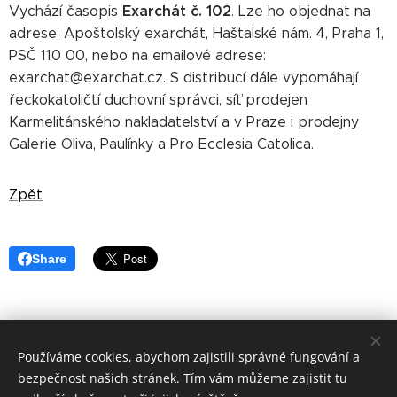
Exarchát č. 102
Vychází časopis
. Lze ho objednat na
adrese: Apoštolský exarchát, Haštalské nám. 4, Praha 1,
PSČ 110 00, nebo na emailové adrese:
exarchat@exarchat.cz. S distribucí dále vypomáhají
řeckokatoličtí duchovní správci, síť prodejen
Karmelitánského nakladatelství a v Praze i prodejny
Galerie Oliva, Paulínky a Pro Ecclesia Catolica.
Zpět
Share
Používáme cookies, abychom zajistili správné fungování a
©
Apoštolský exarchát řeckokatolické
církve v ČR 2019
bezpečnost našich stránek. Tím vám můžeme zajistit tu