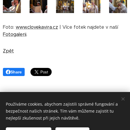
Foto:
www.clovekavira.cz
| Více fotek najdete v naší
Fotogalerii
.
Zpět
Share
Používáme cookies, abychom zajistili správné fungování a
©
Apoštolský exarchát řeckokatolické
církve v ČR 2019
bezpečnost našich stránek. Tím vám můžeme zajistit tu
Cookies
nejlepší zkušenost při jejich návštěvě.
Jazyky