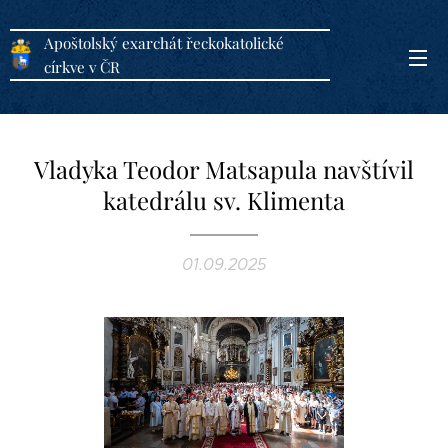
Apoštolský exarchát řeckokatolické
církve v ČR
Vladyka Teodor Matsapula navštívil
katedrálu sv. Klimenta
01.09.2025