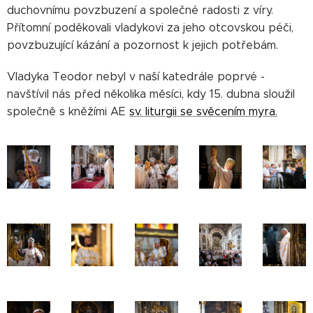
duchovnímu povzbuzení a společné radosti z víry.
Přítomní poděkovali vladykovi za jeho otcovskou péči,
povzbuzující kázání a pozornost k jejich potřebám.
Vladyka Teodor nebyl v naší katedrále poprvé -
navštívil nás před několika měsíci, kdy 15. dubna sloužil
společně s kněžími AE
sv. liturgii se svěcením myra.