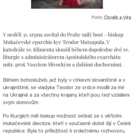
Foto:
Člověk a Víra
V neděli 31. srpna zavítal do Prahy milý host - biskup
Mukačevské eparchie kyr Teodor Matsapula. V
katedrále sv. Klimenta sloužil během dopoledne dvě sv.
liturgie s administrátorem Apoštolského exarchátu
mitr. prot. Vasylem Slivockým a dalšími duchovními.
Během bohoslužeb, jež byly v církevní slovanštině a v
ukrajinštině, se vladyka Teodor ze srdce modlil za mír
na Ukrajině a za všechny krajany, kteří jsou teď vzdáleni
svým domovům.
Po liturgiích měl biskup možnost setkat se s věřícími
mukačevské diecéze, kteří v současné době žijí v České
republice. Byla to příležitost k srdečnému rozhovoru,