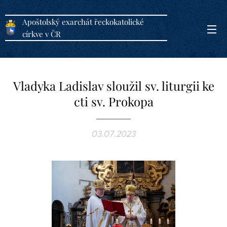
Apoštolský exarchát řeckokatolické
církve v ČR
Vladyka Ladislav sloužil sv. liturgii ke
cti sv. Prokopa
03.07.2023