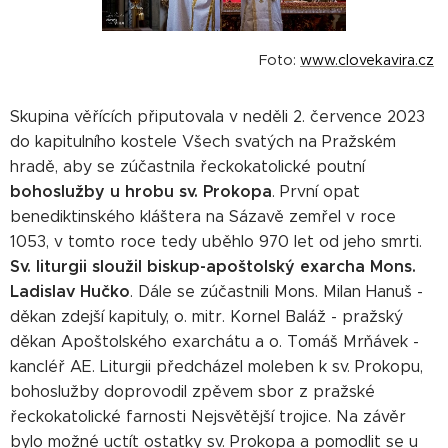
Foto:
www.clovekavira.cz
Skupina věřících připutovala v neděli 2. července 2023
do kapitulního kostele Všech svatých na Pražském
hradě, aby se zúčastnila řeckokatolické poutní
bohoslužby u hrobu sv. Prokopa
. První opat
benediktinského kláštera na Sázavě zemřel v roce
1053, v tomto roce tedy uběhlo 970 let od jeho smrti.
Sv. liturgii sloužil biskup-apoštolský exarcha Mons.
Ladislav Hučko
. Dále se zúčastnili Mons. Milan Hanuš -
děkan zdejší kapituly, o. mitr. Kornel Baláž - pražský
děkan Apoštolského exarchátu a o. Tomáš Mrňávek -
kancléř AE. Liturgii předcházel moleben k sv. Prokopu,
bohoslužby doprovodil zpěvem sbor z pražské
řeckokatolické farnosti Nejsvětější trojice. Na závěr
bylo možné uctít ostatky sv. Prokopa a pomodlit se u