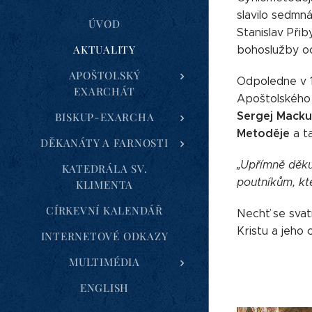
slavilo sedmná
ÚVOD
Stanislav Přib
AKTUALITY
bohoslužby oc
APOŠTOLSKÝ
Odpoledne v 1
EXARCHÁT
Apoštolského 
Sergej Macku
BISKUP-EXARCHA
Metoděje
a t
DĚKANÁTY A FARNOSTI
„Upřímně děku
KATEDRÁLA SV.
poutníkům, kte
KLIMENTA
CÍRKEVNÍ KALENDÁŘ
Nechť se svat
Kristu a jeho 
INTERNETOVÉ ODKAZY
MULTIMÉDIA
ENGLISH