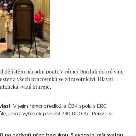
rad dějištěm národní pouti. V rámci Dnů lidí dobré vůle
 sester a všech pracovníků ve zdravotnictví. Hlavní
tolická svatá liturgie.
vlast
. V jejím rámci předložila ČBK spolu s ERC
ůle, jehož výtěžek přesáhl 730 000 Kč. Peníze si
30 na nádvoří před bazilikou
Slavnostní mši svatou
.