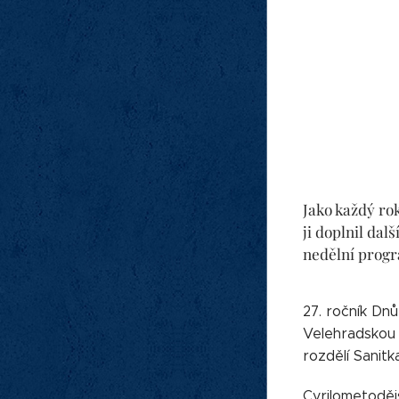
Jako každý rok
ji doplnil dal
nedělní progra
27. ročník Dnů
Velehradskou 
rozdělí Sanit
Cyrilometoděj