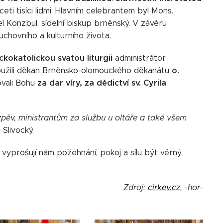
eti tisíci lidmi. Hlavním celebrantem byl Mons.
l Konzbul, sídelní biskup brněnský. V závěru
chovního a kulturního života.
ckokatolickou svatou liturgii
administrátor
o.
loužili děkan Brněnsko-olomouckého děkanátu
za dar víry, za dědictví sv. Cyrila
vali Bohu
zpěv, ministrantům za službu u oltáře a také všem
 Slivocký.
 vyprošují nám požehnání, pokoj a sílu být věrný
Zdroj:
cirkev.cz
, -hor-