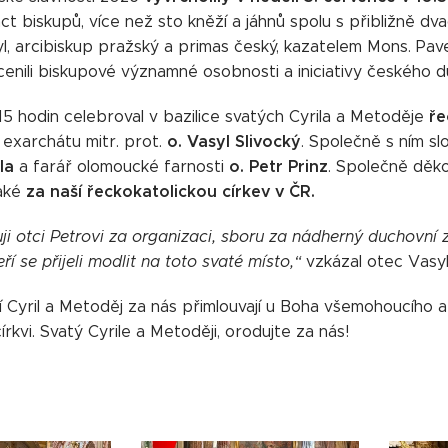
ct biskupů, více než sto kněží a jáhnů spolu s přibližně dvac
yl, arcibiskup pražský a primas český, kazatelem Mons. Pave
enili biskupové významné osobnosti a iniciativy českého du
ře
5 hodin celebroval v bazilice svatých Cyrila a Metoděje
o. Vasyl Slivocký
exarchátu mitr. prot.
. Společně s ním s
la
o. Petr Prinz
a farář olomoucké farnosti
. Společně děko
za naší řeckokatolickou církev v ČR.
aké
ji otci Petrovi za organizaci, sboru za nádherný duchovní 
ří se přijeli modlit na toto svaté místo,“
vzkázal otec Vasyl
í Cyril a Metoděj za nás přimlouvají u Boha všemohoucího a
církvi. Svatý Cyrile a Metoději, orodujte za nás!