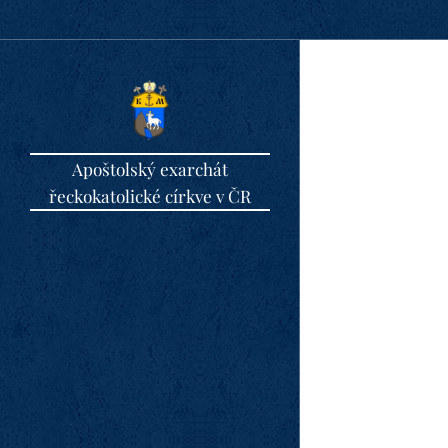
Apoštolský exarchát
řeckokatolické církve v ČR