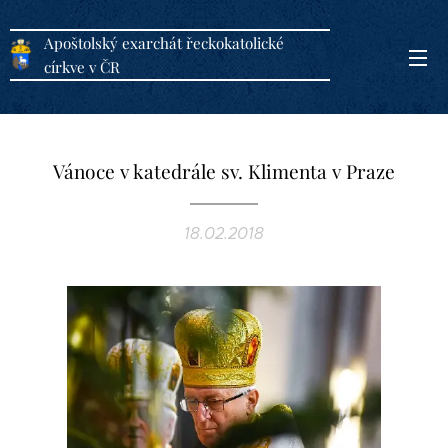
Apoštolský exarchát řeckokatolické
církve v ČR
Vánoce v katedrále sv. Klimenta v Praze
18.02.2018