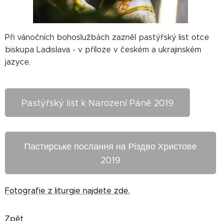
Při vánočních bohoslužbách zazněl pastýřský list otce
biskupa Ladislava - v příloze v českém a ukrajinském
jazyce.
Pastýřský list k Narození Páně 2019
Пастирське послання на Різдво Христове
2019
Fotografie z liturgie najdete zde.
Zp
ět