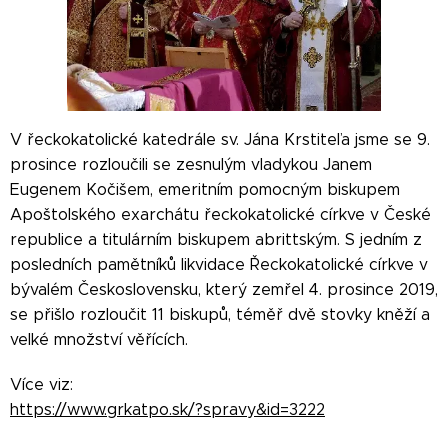
V řeckokatolické katedrále sv. Jána Krstiteľa jsme se 9.
prosince rozloučili se zesnulým vladykou Janem
Eugenem Kočišem, emeritním pomocným biskupem
Apoštolského exarchátu řeckokatolické církve v České
republice a titulárním biskupem abrittským. S jedním z
posledních pamětníků likvidace Řeckokatolické církve v
bývalém Československu, který zemřel 4. prosince 2019,
se přišlo rozloučit 11 biskupů, téměř dvě stovky kněží a
velké množství věřících.
Více viz:
https://www.grkatpo.sk/?spravy&id=3222