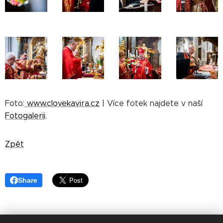
Foto:
www.clovekavira.cz
| Více fotek najdete v naší
Fotogalerii
.
Zpět
Share