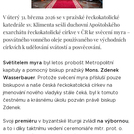
V úterý 31. března 2026 se v pražské řeckokatolické
katedrále sv. Klimenta sešli duchovní Apoštolského
exarchátu řeckokatolické církve v ČR ke svěcení myra –
posvátného vonného oleje používaného ve východních
církvích k udělování svátostí a posvěcování.
Světitelem myra
byl letos probošt Metropolitní
Mons. Zdenek
kapituly a pomocný biskup pražský
Wasserbauer
. Protože svěcení myra přísluší pouze
biskupovi a naše česká řeckokatolická církev na
jmenování nového vladyky stále čeká, byl k tomuto
čestnému a krásnému úkolu pozván právě biskup
Zdenek.
premiéru
na
výbornou
Svoji
v byzantské liturgii zvládl
,
a to i díky taktnímu vedení ceremoniáře mitr. prot. o.