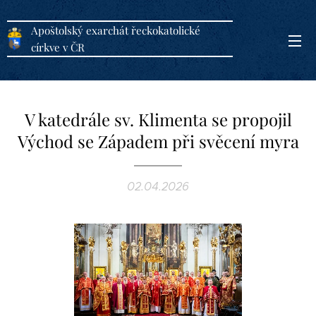
Apoštolský exarchát řeckokatolické
církve v ČR
V katedrále sv. Klimenta se propojil
Východ se Západem při svěcení myra
02.04.2026