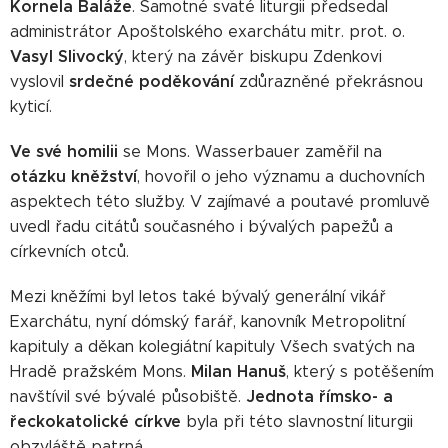
Kornela Baláže
. Samotné svaté liturgii předsedal
administrátor Apoštolského exarchátu mitr. prot. o.
Vasyl Slivocký
, který na závěr biskupu Zdenkovi
srdečné poděkování
vyslovil
zdůrazněné překrásnou
kyticí.
Ve své homilii
se Mons. Wasserbauer zaměřil na
otázku kněžství
, hovořil o jeho významu a duchovních
aspektech této služby. V zajímavé a poutavé promluvě
uvedl řadu citátů současného i bývalých papežů a
církevních otců.
Mezi kněžími byl letos také bývalý generální vikář
Exarchátu, nyní dómský farář, kanovník Metropolitní
kapituly a děkan kolegiátní kapituly Všech svatých na
Milan Hanuš
Hradě pražském Mons.
, který s potěšením
Jednota římsko- a
navštívil své bývalé působiště.
řeckokatolické církve
byla při této slavnostní liturgii
obzvláště patrná.