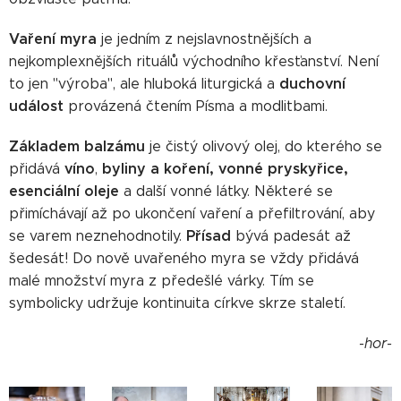
Vaření myra
je jedním z nejslavnostnějších a
nejkomplexnějších rituálů východního křesťanství. Není
duchovní
to jen "výroba", ale hluboká liturgická a
událost
provázená čtením Písma a modlitbami.
Základem
balzámu
je čistý olivový olej, do kterého se
víno
byliny a koření, vonné pryskyřice,
přidává
,
esenciální oleje
a další vonné látky. Některé se
přimíchávají až po ukončení vaření a přefiltrování, aby
Přísad
se varem neznehodnotily.
bývá padesát až
šedesát! Do nově uvařeného myra se vždy přidává
malé množství myra z předešlé várky. Tím se
symbolicky udržuje kontinuita církve skrze staletí.
-hor-