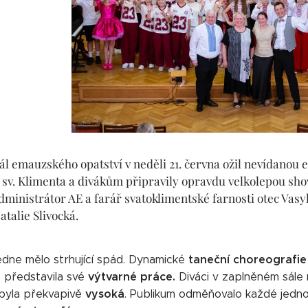
l emauzského opatství v neděli 21. června ožil nevídanou en
ti sv. Klimenta a divákům připravily opravdu velkolepou s
ministrátor AE a farář svatoklimentské farnosti otec Vasyl 
atalie Slivocká.
taneční choreografi
dne mělo strhující spád. Dynamické
výtvarné práce.
é představila své
Diváci v zaplněném sále 
vysoká
byla překvapivě
. Publikum odměňovalo každé jednot