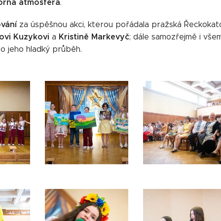
orná atmosféra
.
vání
za úspěšnou akci, kterou pořádala pražská Řeckokatoli
ovi Kuzykovi
Kristině Markevyč
a
; dále samozřejmě i vš
 o jeho hladký průběh.