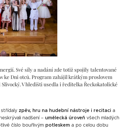
ergií. Své síly a nadání zde totiž spojily talentované
how ke Dni otců. Program zahájil krátkým proslovem
Slivocký. V hledišti usedla i ředitelka Řeckokatolické
e
zpěv, hru na hudební nástroje i recitaci
střídaly
a
umělecká úroveň
neskrývali nadšení –
všech mladých
potleskem
livé číslo bouřlivým
a po celou dobu