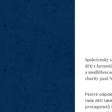
Společenský sá
děti z farnos
a modlitbou ad
charity paní N
Pestré odpole
řada dětí tak
protagonistů 