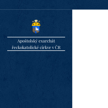
Apoštolský exarchát
řeckokatolické církve v ČR