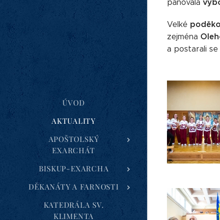
výb
panovala
poděko
Velké
Oleh
zejména
a postarali se
ÚVOD
AKTUALITY
APOŠTOLSKÝ
EXARCHÁT
BISKUP-EXARCHA
DĚKANÁTY A FARNOSTI
KATEDRÁLA SV.
KLIMENTA