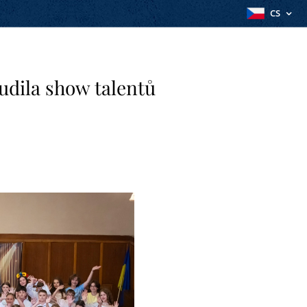
CS
udila show talentů