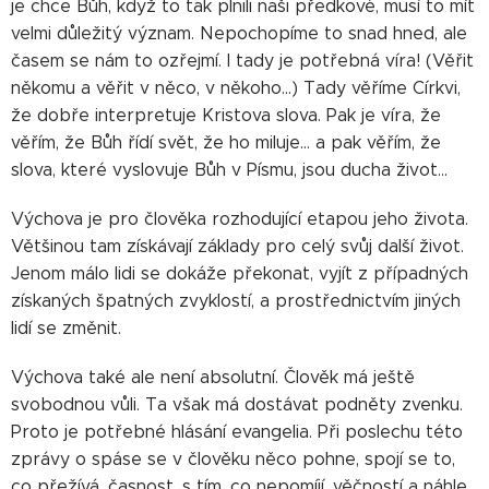
je chce Bůh, když to tak plnili naši předkové, musí to mít
velmi důležitý význam. Nepochopíme to snad hned, ale
časem se nám to ozřejmí. I tady je potřebná víra! (Věřit
někomu a věřit v něco, v někoho...) Tady věříme Církvi,
že dobře interpretuje Kristova slova. Pak je víra, že
věřím, že Bůh řídí svět, že ho miluje... a pak věřím, že
slova, které vyslovuje Bůh v Písmu, jsou ducha život...
Výchova je pro člověka rozhodující etapou jeho života.
Většinou tam získávají základy pro celý svůj další život.
Jenom málo lidi se dokáže překonat, vyjít z případných
získaných špatných zvyklostí, a prostřednictvím jiných
lidí se změnit.
Výchova také ale není absolutní. Člověk má ještě
svobodnou vůli. Ta však má dostávat podněty zvenku.
Proto je potřebné hlásání evangelia. Při poslechu této
zprávy o spáse se v člověku něco pohne, spojí se to,
co přežívá, časnost, s tím, co nepomíjí, věčností a náhle