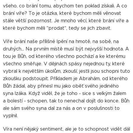
všeho, co brání tomu, abychom ten poklad získali. A co
brání víře? To je otázka, které bychom měli věnovat
stále větší pozornost. Je mnoho věcí, které brání víře a
které bychom měli "prodat", tedy se jich zbavit.
Víře brání naše přílišné lpění na hmotě, na sobě, na
druhých... Na prvním místě musí být nejvyšší hodnota. A
tou je Bůh, od kterého všechno pochází a ke kterému
všechno směřuje. V dějinách spásy nejednou ty, které
vybral k největším úkolům, zkouší, jestli jsou schopni tuto
zkoušku podstoupit. Příkladem je Abrahám, od kterého
Bůh žádal, aby přinesl mu jako oběť svého jediného
syna Izáka. Když viděl, že je toho - sice s velkým žalem
a bolestí - schopen, tak to nenechal dojít do konce. Bůh
ale sám svého syna dal za nás a on v poslušnosti to
vyplnil.
Víra není nějaký sentiment, ale je to schopnost vidět dál