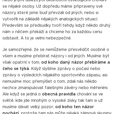
se nějaké osoby. Už dopředu máme připraveny své
názory, které jsme buď převzali od jiných, nebo si
vytvořili na základě nějakých analogických situací.
Především se předsudky tvoří tehdy, když někdo druhý
nám v něčem překáží a chceme ho za každou cenu
odstavit. A to je velmi nebezpečné.
Je samozřejmé, že se nemůžeme přesvědčit osobně o
všem a musíme přebírat názory i od jiných. Musíme být
od koho daný názor přebíráme a
však opatrní v tom,
čeho se týká
. Když slyšíme zprávy o počasí nebo
zprávy o výsledcích nějakého sportovního zápasu, asi
nemusíme moc přemýšlet o tom, zdali nás někdo
nechce zmanipulovat falešnými závěry nebo měřeními.
obecná pravidla
Ale když se jedná o
chování se ve
světě, kde jde mnohým o vysoké zisky, tak tam si už
od koho ten názor
musíme dávat velký pozor,
pochází
, protože tam nás může nějaká zájmová skupiny