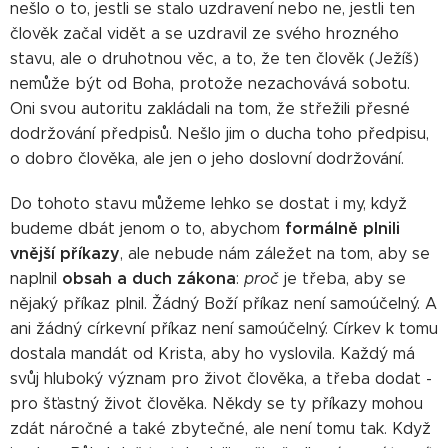
nešlo o to, jestli se stalo uzdravení nebo ne, jestli ten
člověk začal vidět a se uzdravil ze svého hrozného
stavu, ale o druhotnou věc, a to, že ten člověk (Ježíš)
nemůže být od Boha, protože nezachovává sobotu.
Oni svou autoritu zakládali na tom, že střežili přesné
dodržování předpisů. Nešlo jim o ducha toho předpisu,
o dobro člověka, ale jen o jeho doslovní dodržování.
Do tohoto stavu můžeme lehko se dostat i my, když
formálně plnili
budeme dbát jenom o to, abychom
vnější příkazy
, ale nebude nám záležet na tom, aby se
obsah a duch zákona
naplnil
:
proč
je třeba, aby se
nějaký příkaz plnil. Žádný Boží příkaz není samoúčelný. A
ani žádný církevní příkaz není samoúčelný. Církev k tomu
dostala mandát od Krista, aby ho vyslovila. Každý má
svůj hluboký význam pro život člověka, a třeba dodat -
pro šťastný život člověka. Někdy se ty příkazy mohou
zdát náročné a také zbytečné, ale není tomu tak. Když