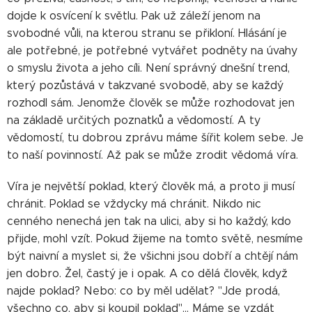
dojde k osvícení k světlu. Pak už záleží jenom na
svobodné vůli, na kterou stranu se přikloní. Hlásání je
ale potřebné, je potřebné vytvářet podněty na úvahy
o smyslu života a jeho cíli. Není správný dnešní trend,
který pozůstává v takzvané svobodě, aby se každý
rozhodl sám. Jenomže člověk se může rozhodovat jen
na základě určitých poznatků a vědomostí. A ty
vědomostí, tu dobrou zprávu máme šířit kolem sebe. Je
to naší povinností. Až pak se může zrodit vědomá víra.
Víra je největší poklad, který člověk má, a proto ji musí
chránit. Poklad se vždycky má chránit. Nikdo nic
cenného nenechá jen tak na ulici, aby si ho každý, kdo
přijde, mohl vzít. Pokud žijeme na tomto světě, nesmíme
být naivní a myslet si, že všichni jsou dobří a chtějí nám
jen dobro. Žel, častý je i opak. A co dělá člověk, když
najde poklad? Nebo: co by měl udělat? "Jde prodá,
všechno co, aby si koupil poklad"... Máme se vzdát