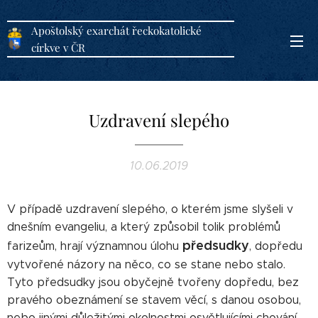
Apoštolský exarchát řeckokatolické
církve v ČR
Uzdravení slepého
10.06.2019
V případě uzdravení slepého, o kterém jsme slyšeli v
dnešním evangeliu, a který způsobil tolik problémů
předsudky
farizeům, hrají významnou úlohu
, dopředu
vytvořené názory na něco, co se stane nebo stalo.
Tyto předsudky jsou obyčejně tvořeny dopředu, bez
pravého obeznámení se stavem věcí, s danou osobou,
nebo jinými důležitými okolnostmi osvětlujícími chování