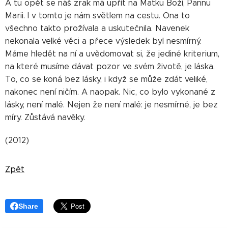
A tu opět se náš zrak má upřít na Matku Boží, Pannu
Marii. I v tomto je nám světlem na cestu. Ona to
všechno takto prožívala a uskutečnila. Navenek
nekonala velké věci a přece výsledek byl nesmírný.
Máme hledět na ní a uvědomovat si, že jediné kriterium,
na které musíme dávat pozor ve svém životě, je láska.
To, co se koná bez lásky, i když se může zdát veliké,
nakonec není ničím. A naopak. Nic, co bylo vykonané z
lásky, není malé. Nejen že není malé: je nesmírné, je bez
míry. Zůstává navěky.
(2012)
Zpět
Share