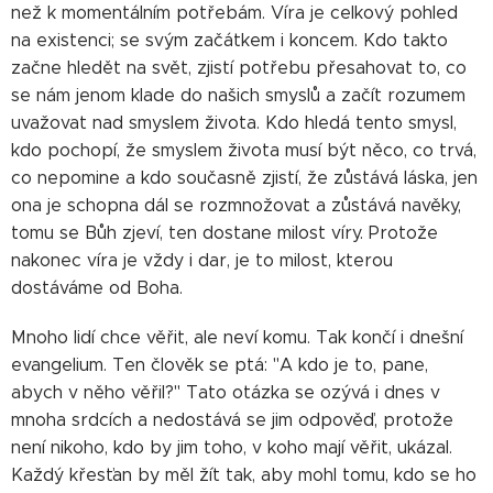
než k momentálním potřebám. Víra je celkový pohled
na existenci; se svým začátkem i koncem. Kdo takto
začne hledět na svět, zjistí potřebu přesahovat to, co
se nám jenom klade do našich smyslů a začít rozumem
uvažovat nad smyslem života. Kdo hledá tento smysl,
kdo pochopí, že smyslem života musí být něco, co trvá,
co nepomine a kdo současně zjistí, že zůstává láska, jen
ona je schopna dál se rozmnožovat a zůstává navěky,
tomu se Bůh zjeví, ten dostane milost víry. Protože
nakonec víra je vždy i dar, je to milost, kterou
dostáváme od Boha.
Mnoho lidí chce věřit, ale neví komu. Tak končí i dnešní
evangelium. Ten člověk se ptá: "A kdo je to, pane,
abych v něho věřil?" Tato otázka se ozývá i dnes v
mnoha srdcích a nedostává se jim odpověď, protože
není nikoho, kdo by jim toho, v koho mají věřit, ukázal.
Každý křesťan by měl žít tak, aby mohl tomu, kdo se ho