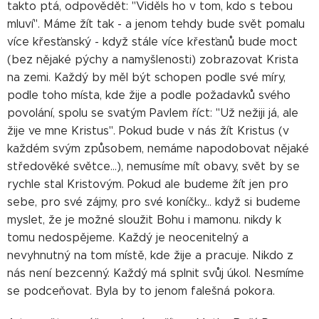
takto ptá, odpovědět: "Viděls ho v tom, kdo s tebou
mluví". Máme žít tak - a jenom tehdy bude svět pomalu
více křesťanský - když stále více křesťanů bude moct
(bez nějaké pýchy a namyšlenosti) zobrazovat Krista
na zemi. Každý by měl být schopen podle své míry,
podle toho místa, kde žije a podle požadavků svého
povolání, spolu se svatým Pavlem říct: "Už nežiji já, ale
žije ve mne Kristus". Pokud bude v nás žít Kristus (v
každém svým způsobem, nemáme napodobovat nějaké
středověké světce...), nemusíme mít obavy, svět by se
rychle stal Kristovým. Pokud ale budeme žít jen pro
sebe, pro své zájmy, pro své koníčky... když si budeme
myslet, že je možné sloužit Bohu i mamonu. nikdy k
tomu nedospějeme. Každý je neocenitelný a
nevyhnutný na tom místě, kde žije a pracuje. Nikdo z
nás není bezcenný. Každý má splnit svůj úkol. Nesmíme
se podceňovat. Byla by to jenom falešná pokora.