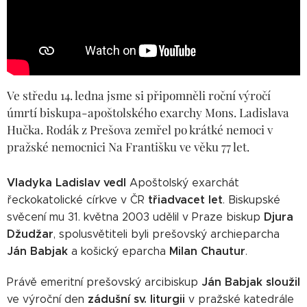
Ve středu 14. ledna jsme si připomněli roční výročí
úmrtí biskupa-apoštolského exarchy Mons. Ladislava
Hučka. Rodák z Prešova zemřel po krátké nemoci v
pražské nemocnici Na Františku ve věku 77 let.
Vladyka Ladislav vedl
Apoštolský exarchát
třiadvacet let
řeckokatolické církve v ČR
. Biskupské
Djura
svěcení mu 31. května 2003 udělil v Praze biskup
Džudžar
, spolusvětiteli byli prešovský archieparcha
Ján Babjak
Milan Chautur
a košický eparcha
.
Ján Babjak sloužil
Právě emeritní prešovský arcibiskup
zádušní sv. liturgii
ve výroční den
v pražské katedrále