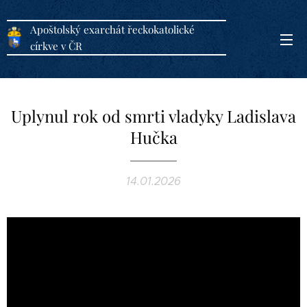
Apoštolský exarchát řeckokatolické
církve v ČR
Uplynul rok od smrti vladyky Ladislava
Hučka
14.01.2026