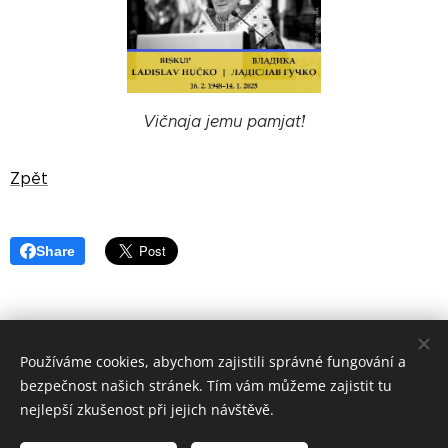
Vičnaja jemu pamjať!
Zpět
Share
Používáme cookies, abychom zajistili správné fungování a
©
Apoštolský exarchát řeckokatolické
církve v ČR 2019
bezpečnost našich stránek. Tím vám můžeme zajistit tu
Cookies
nejlepší zkušenost při jejich návštěvě.