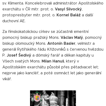
sv. Klimenta. Koncelebrovali administrátor Apoštolského
Vasyl Slivocký
exarchátu v ČR mitr. prot. o.
,
Kornel Baláž
protopresbyter mitr. prot. o.
a další
duchovní AE.
Za římskokatolickou církev se zúčastnili emeritní
Václav Malý
pomocný biskup pražský Mons.
, pomocný
Antonín Basler
biskup olomoucký Mons.
, velmistr a
generál Rytířského řádu Křižovníků s červenou hvězdou
Josef Šedivý
P.
a dómský farář a děkan kapituly u
Milan Hanuš
Všech svatých Mons.
, který v
Apoštolském exarchátu působil přes pětadvacet let;
nejprve jako kancléř, a poté osmnáct let jako generální
vikář.