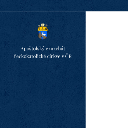
Apoštolský exarchát
řeckokatolické církve v ČR