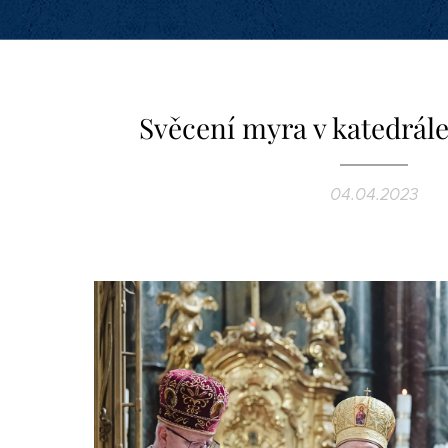
Svěcení myra v katedrále
04.04.2023