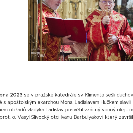
ubna 2023
se v pražské katedrále sv. Klimenta sešli ducho
 s apoštolským exarchou Mons. Ladislavem Hučkem slavili sva
em obřadů vladyka Ladislav posvětil vzácný vonný olej - m
 prot. o. Vasyl Slivocký otci Ivanu Barbulyakovi, který završi