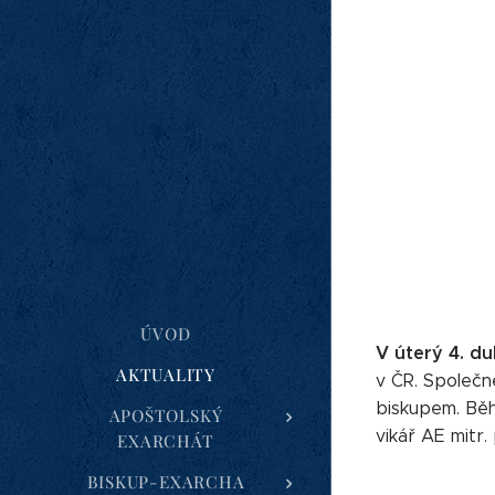
ÚVOD
V úterý 4. d
AKTUALITY
v ČR. Společně
biskupem. Běh
APOŠTOLSKÝ
vikář AE mitr.
EXARCHÁT
BISKUP-EXARCHA