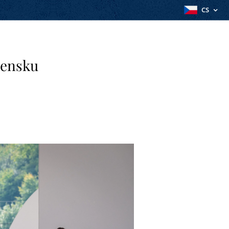
CS
vensku