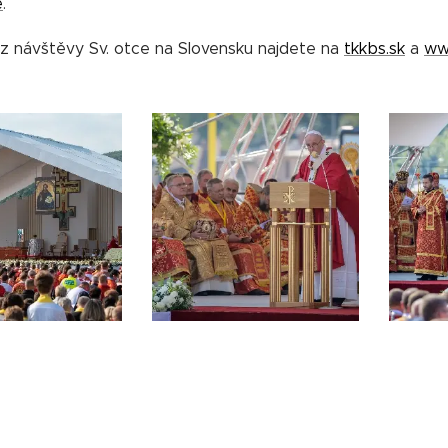
e
.
 z návštěvy Sv. otce na Slovensku najdete na
tkkbs.sk
a
ww