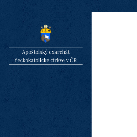
Apoštolský exarchát
řeckokatolické církve v ČR