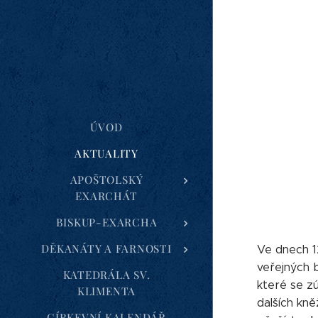
ÚVOD
AKTUALITY
APOŠTOLSKÝ
EXARCHÁT
BISKUP-EXARCHA
DĚKANÁTY A FARNOSTI
Ve dnech 12
veřejných 
KATEDRÁLA SV.
které se zú
KLIMENTA
dalších kně
CÍRKEVNÍ KALENDÁŘ