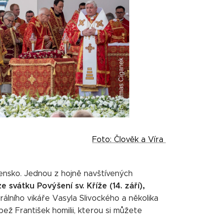
Foto: Člověk a Víra
ovensko. Jednou z hojně navštívených
 svátku Povýšení sv. Kříže (14. září),
álního vikáře Vasyla Slivockého a několika
pež František homilii, kterou si můžete