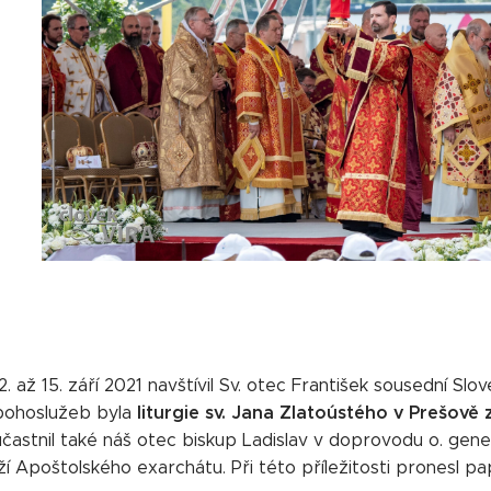
. až 15. září 2021 navštívil Sv. otec František sousední Sl
liturgie sv. Jana Zlatoústého v Prešově ze
bohoslužeb byla
častnil také náš otec biskup Ladislav v doprovodu o. gener
ží Apoštolského exarchátu. Při této příležitosti pronesl pa