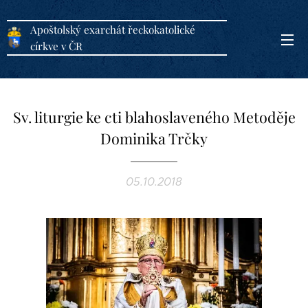
Apoštolský exarchát řeckokatolické
církve v ČR
Sv. liturgie ke cti blahoslaveného Metoděje
Dominika Trčky
05.10.2018