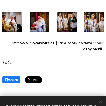
Foto:
www.clovekavira.cz
| Více fotek najdete v naší
Fotogalerii
.
Zpět
Share
Používáme cookies, abychom zajistili správné fungování a