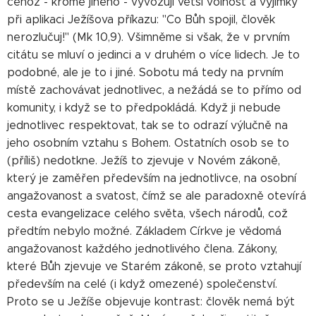
čehož - kromě jiného - vyvozují větší volnost a výjimky
při aplikaci Ježíšova příkazu: "Co Bůh spojil, člověk
nerozlučuj!" (Mk 10,9). Všimněme si však, že v prvním
citátu se mluví o jedinci a v druhém o více lidech. Je to
podobné, ale je to i jiné. Sobotu má tedy na prvním
místě zachovávat jednotlivec, a nežádá se to přímo od
komunity, i když se to předpokládá. Když ji nebude
jednotlivec respektovat, tak se to odrazí výlučně na
jeho osobním vztahu s Bohem. Ostatních osob se to
(příliš) nedotkne. Ježíš to zjevuje v Novém zákoně,
který je zaměřen především na jednotlivce, na osobní
angažovanost a svatost, čímž se ale paradoxně otevírá
cesta evangelizace celého světa, všech národů, což
předtím nebylo možné. Základem Církve je vědomá
angažovanost každého jednotlivého člena. Zákony,
které Bůh zjevuje ve Starém zákoně, se proto vztahují
především na celé (i když omezené) společenství.
Proto se u Ježíše objevuje kontrast: člověk nemá být