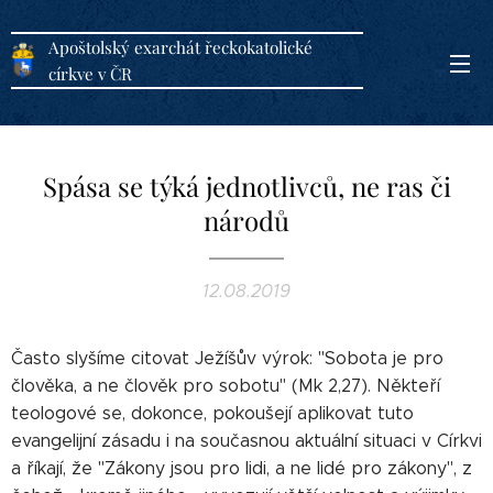
Apoštolský exarchát řeckokatolické
církve v ČR
Spása se týká jednotlivců, ne ras či
národů
12.08.2019
Často slyšíme citovat Ježíšův výrok: "Sobota je pro
člověka, a ne člověk pro sobotu" (Mk 2,27). Někteří
teologové se, dokonce, pokoušejí aplikovat tuto
evangelijní zásadu i na současnou aktuální situaci v Církvi
a říkají, že "Zákony jsou pro lidi, a ne lidé pro zákony", z