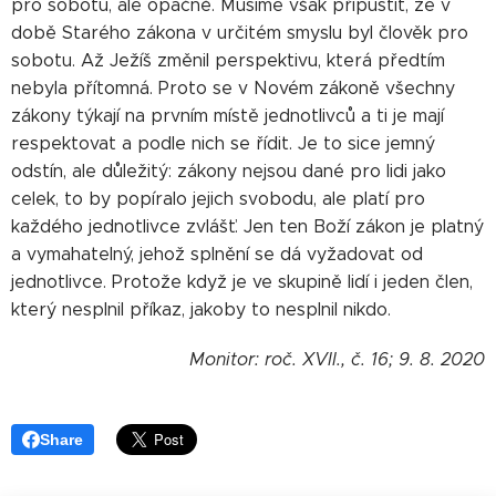
pro sobotu, ale opačně. Musíme však připustit, že v
době Starého zákona v určitém smyslu byl člověk pro
sobotu. Až Ježíš změnil perspektivu, která předtím
nebyla přítomná. Proto se v Novém zákoně všechny
zákony týkají na prvním místě jednotlivců a ti je mají
respektovat a podle nich se řídit. Je to sice jemný
odstín, ale důležitý: zákony nejsou dané pro lidi jako
celek, to by popíralo jejich svobodu, ale platí pro
každého jednotlivce zvlášť. Jen ten Boží zákon je platný
a vymahatelný, jehož splnění se dá vyžadovat od
jednotlivce. Protože když je ve skupině lidí i jeden člen,
který nesplnil příkaz, jakoby to nesplnil nikdo.
Monitor: roč. XVII., č. 16; 9. 8. 2020
Share