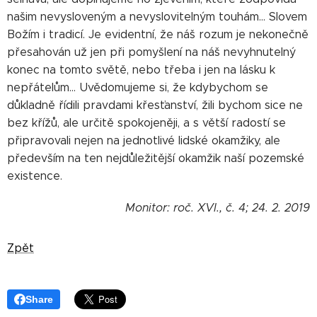
našim nevysloveným a nevyslovitelným touhám... Slovem
Božím i tradicí. Je evidentní, že náš rozum je nekonečně
přesahován už jen při pomyšlení na náš nevyhnutelný
konec na tomto světě, nebo třeba i jen na lásku k
nepřátelům... Uvědomujeme si, že kdybychom se
důkladně řídili pravdami křesťanství, žili bychom sice ne
bez křížů, ale určitě spokojeněji, a s větší radostí se
připravovali nejen na jednotlivé lidské okamžiky, ale
především na ten nejdůležitější okamžik naší pozemské
existence.
Monitor: roč. XVI., č. 4; 24. 2. 2019
Zpět
Share