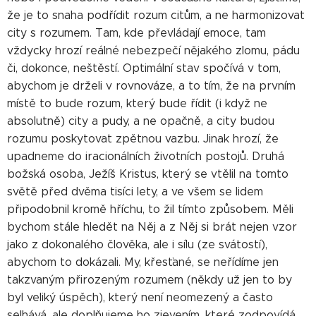
že je to snaha podřídit rozum citům, a ne harmonizovat
city s rozumem. Tam, kde převládají emoce, tam
vždycky hrozí reálné nebezpečí nějakého zlomu, pádu
či, dokonce, neštěstí. Optimální stav spočívá v tom,
abychom je drželi v rovnováze, a to tím, že na prvním
místě to bude rozum, který bude řídit (i když ne
absolutně) city a pudy, a ne opačně, a city budou
rozumu poskytovat zpětnou vazbu. Jinak hrozí, že
upadneme do iracionálních životních postojů. Druhá
božská osoba, Ježíš Kristus, který se vtělil na tomto
světě před dvěma tisíci lety, a ve všem se lidem
připodobnil kromě hříchu, to žil tímto způsobem. Měli
bychom stále hledět na Něj a z Něj si brát nejen vzor
jako z dokonalého člověka, ale i sílu (ze svátostí),
abychom to dokázali. My, křesťané, se neřídíme jen
takzvaným přirozeným rozumem (někdy už jen to by
byl veliký úspěch), který není neomezený a často
selhává, ale doplňujeme ho zjevením, které zodpovídá