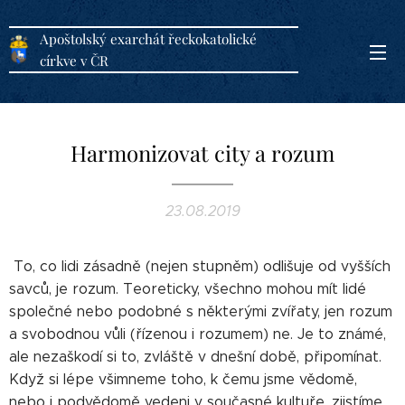
Apoštolský exarchát řeckokatolické
církve v ČR
Harmonizovat city a rozum
23.08.2019
To, co lidi zásadně (nejen stupněm) odlišuje od vyšších
savců, je rozum. Teoreticky, všechno mohou mít lidé
společné nebo podobné s některými zvířaty, jen rozum
a svobodnou vůli (řízenou i rozumem) ne. Je to známé,
ale nezaškodí si to, zvláště v dnešní době, připomínat.
Když si lépe všimneme toho, k čemu jsme vědomě,
nebo i podvědomě vedeni v současné kultuře, zjistíme,