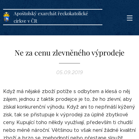
Apoštolský exarchát řeckokatolické
církve v ČR
Ne za cenu zlevněného výprodeje
05.09.2019
Když má nějaké zboží potíže s odbytem a klesá o něj
zájem, jednou z taktik prodejce je to, že ho zlevní, aby
získal konkurenční výhodu. Když ani to nepřináší kýžený
zisk, tak se přistupuje k výprodeji za úplně zbytkové
ceny. Kupující toho někdy využívají, především ti chudší
nebo méně nároční. Většinou to však není žádné kvalitní
zboží a brzo se znehodnotí nebo přestane sloužit