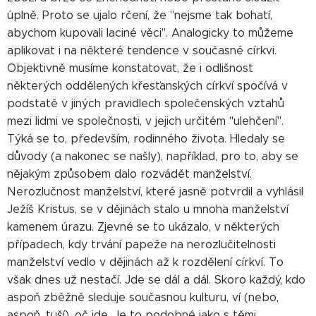
úplně. Proto se ujalo rčení, že "nejsme tak bohatí,
abychom kupovali laciné věci". Analogicky to můžeme
aplikovat i na některé tendence v současné církvi.
Objektivně musíme konstatovat, že i odlišnost
některých oddělených křesťanských církví spočívá v
podstatě v jiných pravidlech společenských vztahů
mezi lidmi ve společnosti, v jejich určitém "ulehčení".
Týká se to, především, rodinného života. Hledaly se
důvody (a nakonec se našly), například, pro to, aby se
nějakým způsobem dalo rozvádět manželství.
Nerozlučnost manželství, které jasně potvrdil a vyhlásil
Ježíš Kristus, se v dějinách stalo u mnoha manželství
kamenem úrazu. Zjevné se to ukázalo, v některých
případech, kdy trvání papeže na nerozlučitelnosti
manželství vedlo v dějinách až k rozdělení církví. To
však dnes už nestačí. Jde se dál a dál. Skoro každý, kdo
aspoň zběžně sleduje současnou kulturu, ví (nebo,
aspoň, tuší), oč jde. Je to podobné jako s těmi