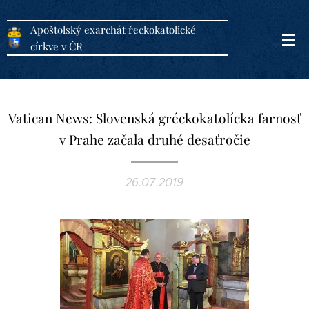
Apoštolský exarchát řeckokatolické
církve v ČR
Vatican News: Slovenská gréckokatolícka farnosť
v Prahe začala druhé desaťročie
26.07.2019