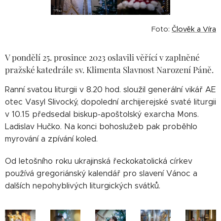
Foto:
Člověk a Víra
V pondělí 25. prosince 2023 oslavili věřící v zaplněné
pražské katedrále sv. Klimenta Slavnost Narození Páně.
Ranní svatou liturgii v 8.20 hod. sloužil generální vikář AE
otec Vasyl Slivocký, dopolední archijerejské svaté liturgii
v 10.15 předsedal biskup-apoštolský exarcha Mons.
Ladislav Hučko. Na konci bohoslužeb pak proběhlo
myrování a zpívání koled.
Od letošního roku ukrajinská řeckokatolická církev
používá gregoriánský kalendář pro slavení Vánoc a
dalších nepohyblivých liturgických svátků.