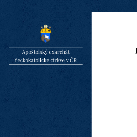
Apoštolský exarchát
řeckokatolické církve v ČR