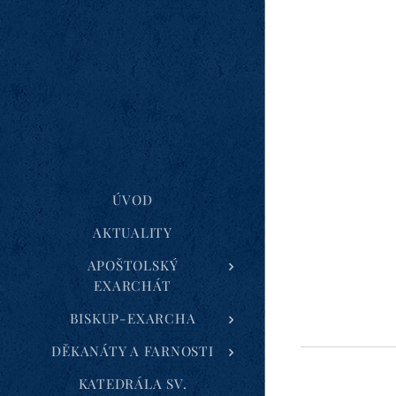
ÚVOD
AKTUALITY
APOŠTOLSKÝ
EXARCHÁT
BISKUP-EXARCHA
DĚKANÁTY A FARNOSTI
KATEDRÁLA SV.