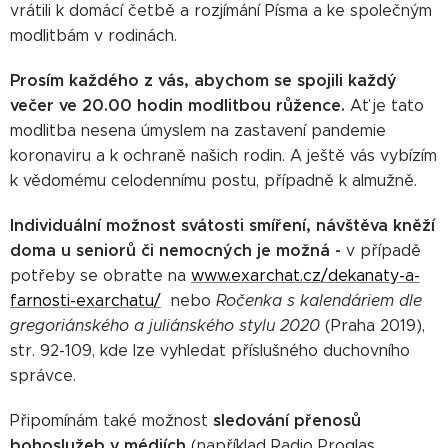
vrátili k domácí četbě a rozjímání Písma a ke společným
modlitbám v rodinách.
Prosím každého z vás, abychom se spojili každý
večer ve 20.00 hodin modlitbou růžence.
Ať je tato
modlitba nesena úmyslem na zastavení pandemie
koronaviru a k ochraně našich rodin. A ještě vás vybízím
k vědomému celodennímu postu, případně k almužně.
Individuální možnost svátosti smíření, návštěva kněží
doma u seniorů či nemocných je možná -
v případě
potřeby se obraťte na
www.exarchat.cz/dekanaty-a-
farnosti-exarchatu/
nebo
Ročenka s
kalendáriem dle
gregoriánského a juliánského stylu 2020
(Praha 2019),
str. 92-109, kde lze vyhledat příslušného duchovního
správce.
sledování přenosů
Připomínám také možnost
bohoslužeb v médiích
(například Radio Proglas