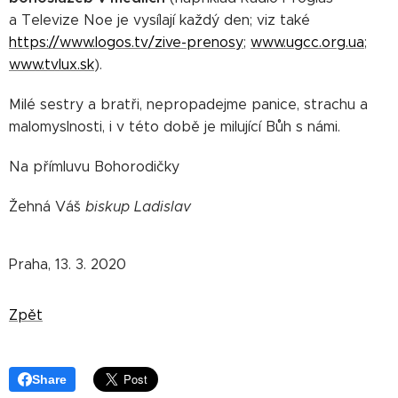
a Televize Noe je vysílají každý den; viz také
https://www.logos.tv/zive-prenosy
;
www.ugcc.org.ua
;
www.tvlux.sk
).
Milé sestry a bratři, nepropadejme panice, strachu a
malomyslnosti, i v této době je milující Bůh s námi.
Na přímluvu Bohorodičky
Žehná Váš
biskup Ladislav
Praha, 13. 3. 2020
Zpět
Share