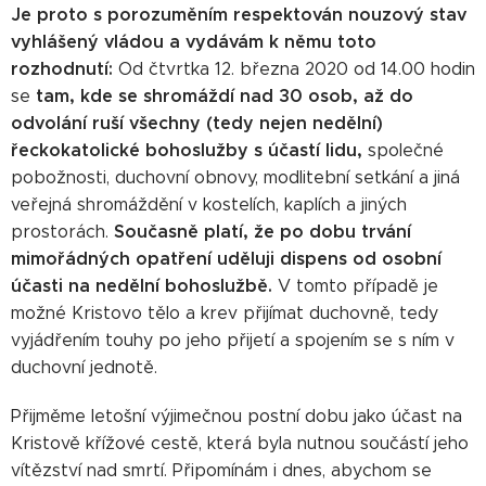
Je proto s porozuměním respektován nouzový stav
vyhlášený vládou a vydávám k němu toto
rozhodnutí:
Od čtvrtka 12. března 2020 od 14.00 hodin
tam, kde se shromáždí nad 30 osob, až do
se
odvolání ruší všechny (tedy nejen nedělní)
řeckokatolické bohoslužby s účastí lidu,
společné
pobožnosti, duchovní obnovy, modlitební setkání a jiná
veřejná shromáždění v kostelích, kaplích a jiných
Současně platí, že po dobu trvání
prostorách.
mimořádných opatření uděluji dispens od osobní
účasti na nedělní bohoslužbě.
V tomto případě je
možné Kristovo tělo a krev přijímat duchovně, tedy
vyjádřením touhy po jeho přijetí a spojením se s ním v
duchovní jednotě.
Přijměme letošní výjimečnou postní dobu jako účast na
Kristově křížové cestě, která byla nutnou součástí jeho
vítězství nad smrtí. Připomínám i dnes, abychom se