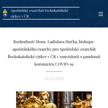
Apoštolský exarchát řeckokatolické
církve v ČR
Rozhodnutí Mons. Ladislava Hučka, biskupa-
apoštolského exarchy pro Apoštolský exarchát
Řeckokatolické církve v ČR v souvislosti s pandemií
koronaviru COVID-19
13.03.2020