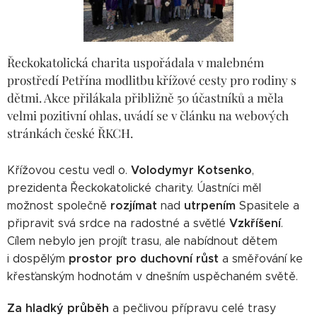
Řeckokatolická charita uspořádala v malebném
prostředí Petřína modlitbu křížové cesty pro rodiny s
dětmi. Akce přilákala přibližně 50 účastníků a měla
velmi pozitivní ohlas, uvádí se v článku na webových
stránkách české ŘKCH.
Volodymyr
Kotsenko
Křížovou cestu vedl o.
,
prezidenta Řeckokatolické charity. Úastníci měl
rozjímat
utrpením
možnost společně
nad
Spasitele a
Vzkříšení
připravit svá srdce na radostné a světlé
.
Cílem nebylo jen projít trasu, ale nabídnout dětem
prostor pro duchovní růst
i dospělým
a směřování ke
křesťanským hodnotám v dnešním uspěchaném světě.
Za hladký průběh
a pečlivou přípravu celé trasy