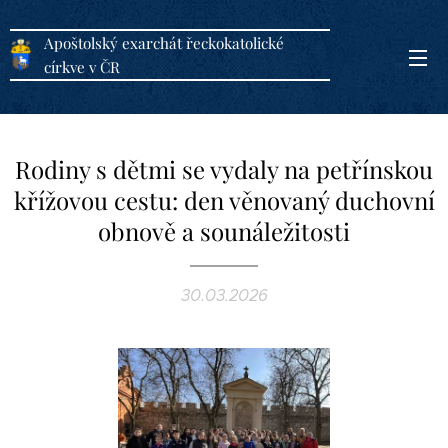
Apoštolský exarchát řeckokatolické
církve v ČR
Rodiny s dětmi se vydaly na petřínskou
křížovou cestu: den věnovaný duchovní
obnově a sounáležitosti
30.03.2026