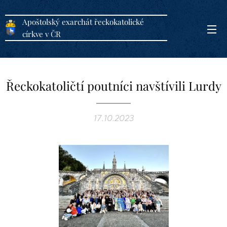
Apoštolský exarchát řeckokatolické
církve v ČR
Řeckokatoličtí poutníci navštívili Lurdy
17.10.2023