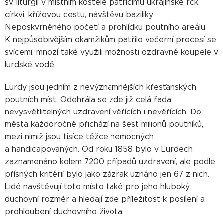
sv. liturgii v místním kostele patřícímu ukrajinské řck.
církvi, křížovou cestu, návštěvu baziliky
Neposkvrněného početí a prohlídku poutního areálu.
K nejpůsobivějším okamžikům patřilo večerní procesí se
svícemi, mnozí také využili možnosti ozdravné koupele v
lurdské vodě.
Lurdy jsou jedním z nevýznamnějších křesťanských
poutních míst. Odehrála se zde již celá řada
nevysvětlitelných uzdravení věřících i nevěřících. Do
města každoročně přichází na šest milionů poutníků,
mezi nimiž jsou tisíce těžce nemocných
a handicapovaných. Od roku 1858 bylo v Lurdech
zaznamenáno kolem 7200 případů uzdravení, ale podle
přísných kritérií bylo jako zázrak uznáno jen 67 z nich.
Lidé navštěvují toto místo také pro jeho hluboký
duchovní rozměr a hledají zde příležitost k posílení a
prohloubení duchovního života.