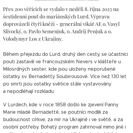
Přes 200 věřících se vydalo v neděli 8. října 2023 na
šestidenní pouť do mariánských Lurd. Výpravu
doprovázeli čtyři kněží - generální vikář AE o. Vasyl
Slivocký, o. Pavlo Semenjuk, o. Andrij Penjuk a o.
Volodymyr Los z Ukrajiny.
Během přejezdu do Lurd, druhý den cesty, se účastníci
pouti zastavili ve francouzském Nevers v klášteře u
Milosrdných sester, kde jsou uloženy neporušené
ostatky sv. Bernadetty Soubirousové. Více než 130 let
po smrti jsou ostatky světice stále vystavovány
a nepodléhají rozkladu.
V Lurdech, kde v roce 1858 došlo ke zjevení Panny
Marie mladé Bernadettě, se poutníci modlili za
budoucnost církve, za mír na Ukrajině i ve světě, a za
osobní potřeby. Bohatý program zahrnoval mimo jiné i