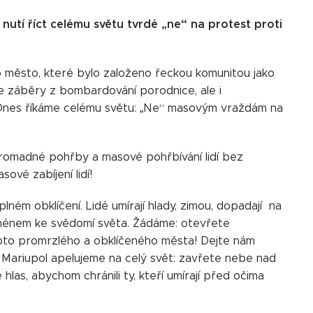
 nutí
říct celému
světu tvrdé „ne“ na protest proti
 město, které bylo založeno řeckou komunitou jako
jsme záběry z bombardování porodnice, ale i
 Dnes říkáme celému světu: „Ne“ masovým vraždám na
 hromadné pohřby a masové pohřbívání lidí bez
ové zabíjení lidí!
ném obklíčení. Lidé umírají hlady, zimou, dopadají na
jménem ke svědomí světa. Žádáme: otevřete
hoto promrzlého a obklíčeného města! Dejte nám
ta Mariupol apelujeme na celý svět: zavřete nebe nad
las, abychom chránili ty, kteří umírají před očima