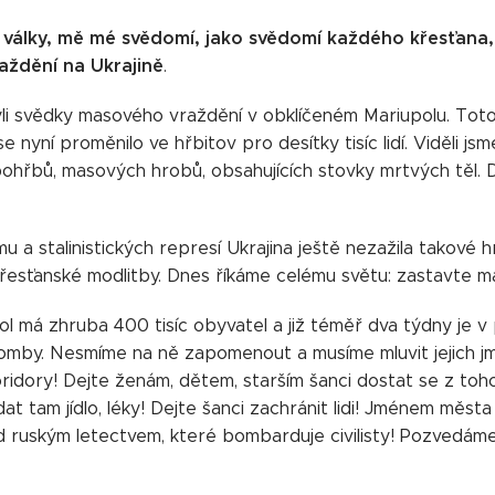
n války, mě mé svědomí, jako svědomí každého křesťana,
ždění na Ukrajině
.
li svědky masového vraždění v obklíčeném Mariupolu. Toto
e nyní proměnilo ve hřbitov pro desítky tisíc lidí. Viděli 
hřbů, masových hrobů, obsahujících stovky mrtvých těl.
u a stalinistických represí Ukrajina ještě nezažila takové
řesťanské modlitby. Dnes říkáme celému světu: zastavte mas
 má zhruba 400 tisíc obyvatel a již téměř dva týdny je v pl
omby. Nesmíme na ně zapomenout a musíme mluvit jejich 
oridory! Dejte ženám, dětem, starším šanci dostat se z to
dat tam jídlo, léky! Dejte šanci zachránit lidi! Jménem měs
 ruským letectvem, které bombarduje civilisty! Pozvedáme h