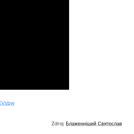
fXVsbw
Zdroj:
Блаженніший Святослав