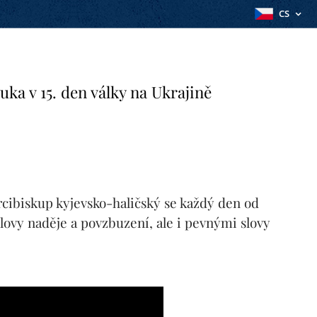
CS
uka v 15. den války na Ukrajině
arcibiskup kyjevsko-haličský se každý den od
slovy naděje a povzbuzení, ale i pevnými slovy