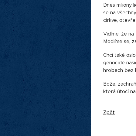
Dnes miliony l
se na všechny 
církve, otevř
Vidíme, že na
Modlíme se, za
Chci také osl
genocidě našic
hrobech bez k
Bože, zachraň 
která útočí na
Zpět