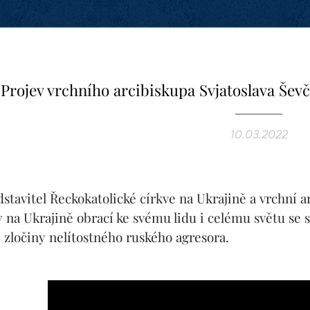
Projev vrchního arcibiskupa Svjatoslava Ševč
10.03.2022
dstavitel Řeckokatolické církve na Ukrajině a vrchní 
y na Ukrajině obrací ke svému lidu i celému světu se 
 zločiny nelítostného ruského agresora.