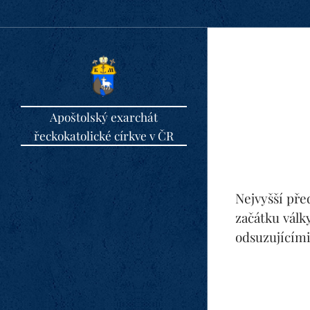
Apoštolský exarchát
řeckokatolické církve v ČR
Nejvyšší pře
začátku válk
odsuzujícími