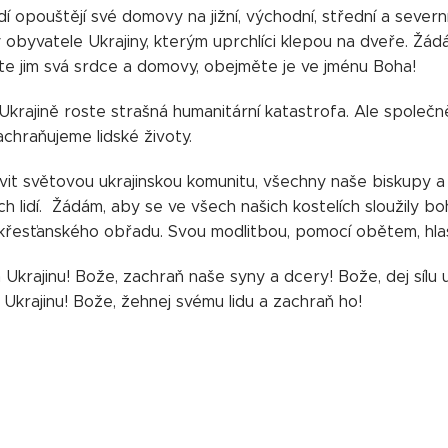
idí opouštějí své domovy na jižní, východní, střední a sever
obyvatele Ukrajiny, kterým uprchlíci klepou na dveře. Žádám
ete jim svá srdce a domovy, obejměte je ve jménu Boha!
 Ukrajině roste strašná humanitární katastrofa. Ale společ
chraňujeme lidské životy.
ovit světovou ukrajinskou komunitu, všechny naše biskupy 
h lidí. Žádám, aby se ve všech našich kostelích sloužily b
řesťanského obřadu. Svou modlitbou, pomocí obětem, hlase
Ukrajinu! Bože, zachraň naše syny a dcery! Bože, dej sílu u
 Ukrajinu! Bože, žehnej svému lidu a zachraň ho!