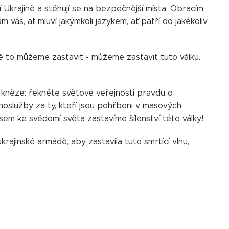
ní Ukrajině a stěhují se na bezpečnější místa. Obracím
 vás, ať mluví jakýmkoli jazykem, ať patří do jakékoliv
ně to můžeme zastavit - můžeme zastavit tuto válku.
a kněze: řekněte světové veřejnosti pravdu o
ohoslužby za ty, kteří jsou pohřbeni v masových
m ke svědomí světa zastavíme šílenství této války!
krajinské armádě, aby zastavila tuto smrtící vlnu,