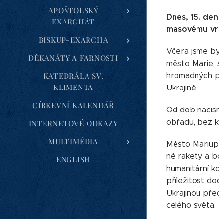
APOŠTOLSKÝ
Dnes, 15. de
EXARCHÁT
masovému vra
BISKUP-EXARCHA
Včera jsme by
DĚKANÁTY A FARNOSTI
město Marie, s
KATEDRÁLA SV.
hromadných po
KLIMENTA
Ukrajině!
CÍRKEVNÍ KALENDÁŘ
Od dob nacism
obřadu, bez k
INTERNETOVÉ ODKAZY
MULTIMÉDIA
Město Mariupol
ně rakety a b
ENGLISH
humanitární k
příležitost do
Ukrajinou před
celého světa.