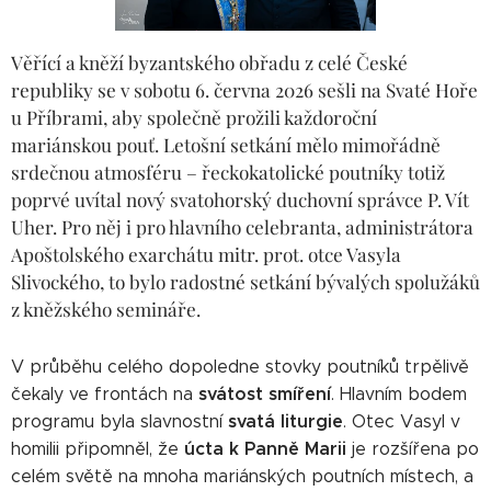
Věřící a kněží byzantského obřadu z celé České
republiky se v sobotu 6. června 2026 sešli na Svaté Hoře
u Příbrami, aby společně prožili každoroční
mariánskou pouť. Letošní setkání mělo mimořádně
srdečnou atmosféru – řeckokatolické poutníky totiž
poprvé uvítal nový svatohorský duchovní správce P. Vít
Uher. Pro něj i pro hlavního celebranta, administrátora
Apoštolského exarchátu mitr. prot. otce Vasyla
Slivockého, to bylo radostné setkání bývalých spolužáků
z kněžského semináře.
V průběhu celého dopoledne stovky poutníků trpělivě
svátost smíření
čekaly ve frontách na
. Hlavním bodem
svatá liturgie
programu byla slavnostní
. Otec Vasyl v
úcta k Panně Marii
homilii připomněl, že
je rozšířena po
celém světě na mnoha mariánských poutních místech, a