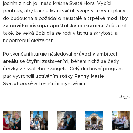
jedním z nich je i naše krásná Svatá Hora. Vybídl
svěřili svoje starosti
poutníky, aby Panně Marii
i plány
modlitby
do budoucna a požádal o neustálé a trpělivé
za nového biskupa-apoštolského exarchu
. Zdůraznil
také, že velká Boží díla se rodí v tichu a skrytosti a
nepotřebují okázalost.
průvod v ambitech
Po skončení liturgie následoval
areálu
se čtyřmi zastaveními, během nichž se četly
úryvky ze svatého evangelia. Celý duchovní program
uctíváním sošky Panny Marie
pak vyvrcholil
Svatohorské
a tradičním myrováním.
-hor-