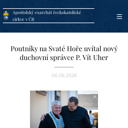
Apoštolský exarchát řeckokatolické
církve v ČR
Poutníky na Svaté Hoře uvítal nový
duchovní správce P. Vít Uher
06.06.2026