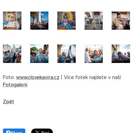
Foto:
www.clovekavira.cz
| Více fotek najdete v naší
Fotogalerii
.
Zpět
Share