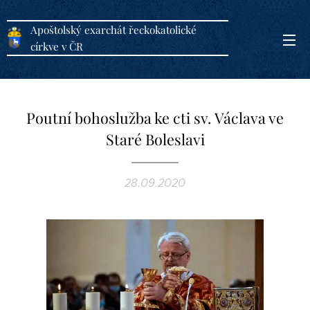
Apoštolský exarchát řeckokatolické
církve v ČR
Poutní bohoslužba ke cti sv. Václava ve
Staré Boleslavi
28.09.2020