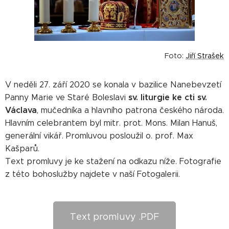
Foto:
Jiří Strašek
V neděli 27. září 2020 se konala v bazilice Nanebevzetí
sv. liturgie ke cti sv.
Panny Marie ve Staré Boleslavi
Václava
, mučedníka a hlavního patrona českého národa.
Hlavním celebrantem byl mitr. prot. Mons. Milan Hanuš,
generální vikář. Promluvou posloužil o. prof. Max
Kašparů.
Text promluvy je ke stažení na odkazu níže. Fotografie
z této bohoslužby najdete v naší Fotogalerii.
Text promluvy .PDF