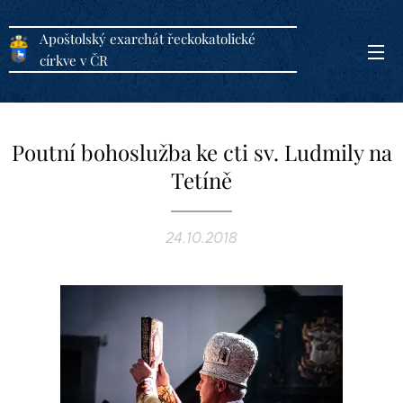
Apoštolský exarchát řeckokatolické
církve v ČR
Poutní bohoslužba ke cti sv. Ludmily na
Tetíně
24.10.2018