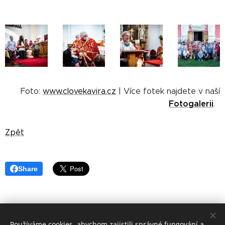
Foto:
www.clovekavira.cz
| Více fotek najdete v naší
Fotogalerii
.
Zpět
Share
Používáme cookies, abychom zajistili správné fungování a