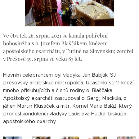
Ve čtvrtek 26. srpna 2021 se konala pohřební
bohoslužba s o. Jozefem Blaščákem, knězem
apoštolského exarchátu, v Ľutině na Slovensku; zemřel
v Prešově 19. srpna ve věku 83 let.
Hlavním celebrantem byl vladyka Ján Babjak, SJ,
prešovský arcibiskup metropolita. Účastnilo se 11 kněží,
mnoho přisluhujících a členů rodiny o. Blaščáka.
Apoštolský exarchát zastupoval o. Sergij Mackula, o.
jáhen Martin Klusáček a mitr. Kornel Maria Baláž, který
pronesl kondolenci vladyky Ladislava Hučka, biskupa-
apoštolského exarchy.