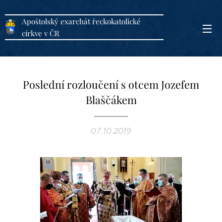
Apoštolský exarchát řeckokatolické
církve v ČR
Poslední rozloučení s otcem Jozefem
Blaščákem
07.10.2019