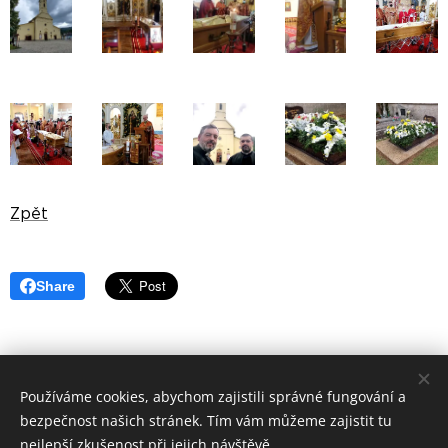
Zpět
Share
Používáme cookies, abychom zajistili správné fungování a
©
Apoštolský exarchát řeckokatolické
církve v ČR 2019
bezpečnost našich stránek. Tím vám můžeme zajistit tu
Cookies
nejlepší zkušenost při jejich návštěvě.