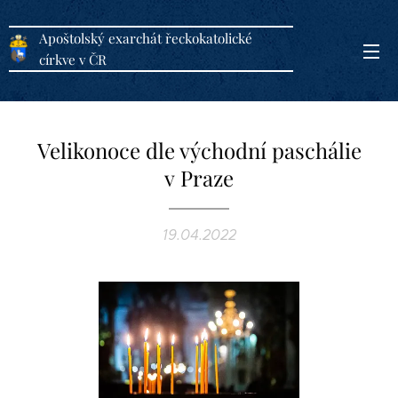
Apoštolský exarchát řeckokatolické
církve v ČR
Velikonoce dle východní paschálie
v Praze
19.04.2022