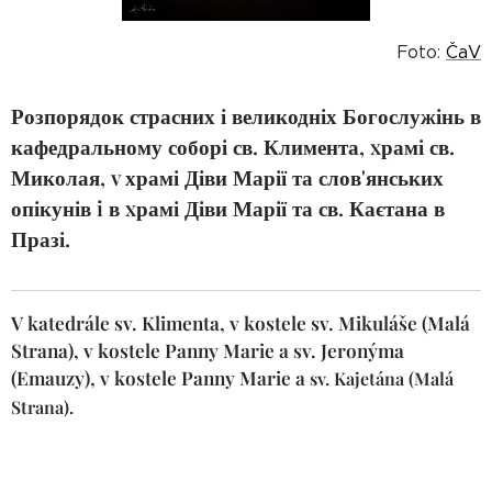
Foto:
ČaV
Розпорядок страсних і великодніх Богослужінь в
кафедральному соборі св. Климента, xрамі св.
Миколая, v храмі Діви Марії та слов'янських
опікунів i в xрамі Діви Марії та св. Каєтана в
Празі.
V katedrále sv. Klimenta, v kostele sv. Mikuláše (Malá
Strana), v kostele Panny Marie a sv. Jeronýma
(Emauzy), v kostele Panny Marie a
sv. Kajetána (Malá
Strana).