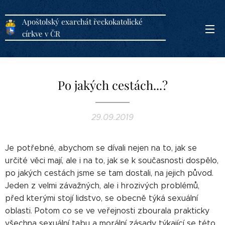
Apoštolský exarchát řeckokatolické
církve v ČR
Po jakých cestách...?
29.09.2019
Je potřebné, abychom se dívali nejen na to, jak se
určité věci mají, ale i na to, jak se k současnosti dospělo,
po jakých cestách jsme se tam dostali, na jejich původ.
Jeden z velmi závažných, ale i hrozivých problémů,
před kterými stojí lidstvo, se obecně týká sexuální
oblasti. Potom co se ve veřejnosti zbourala prakticky
všechna sexuální tabu a morální zásady týkající se této