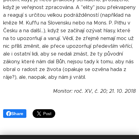
když je veřejnost zpracována. A "elity" jsou překvapeny
a reagují s určitou velkou podrážděností (například na
kněze M. Kuffu na Slovensku nebo na Mons. P. Piťhu v
Česku a na další...), když se začínají ozývat hlasy, které
na to upozorňují a varují. Vědí, že zřejmě nemají moc už
nic příliš změnit, ale přece upozorňují především věřící,
ale i ostatní lidi, aby se nedali zmást, že ty původní
zákony, které nám dal Bůh, nejsou tady k tomu, aby nás
obral o radost ze života (opakuje se ozvěna hada z
ráje?), ale, naopak, aby nám ji vrátil.
Monitor: roč. XV, č. 20; 21. 10. 2018
Share