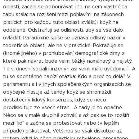
oblasti, začalo se odbourávat i to, na čem vlastně ta
tabu stála: na rozlišení mezi pohlavími, na zákonech
platících pro každou tuto oblast zvlášť, i když ne
odděleně. Odstraňují se odlišnosti, aby se vše dalo
ovládat. Paradoxně spíše se uznává odlišný názor v
teoretické oblasti, ale ne v praktické. Pokračuje se
(kromě jiného) v prohlubování demografické zimy, z
které pak návrat bude velmi těžký, namáhavý a nejistý.
To si dnešní sociální inženýři asi velmi málo uvědomují... A
tu se spontánně nabízí otázka: Kdo a proč to dělá? V
parlamentu a i v jiných společenských organizacích se
obyčejně hlasuje až tehdy, když se shromáždí
dostatečný lidový konsenzus, když se něco
prodiskutuje ze všech stran... A tady je to opačně.
Něco se v malé skupině schválí, a až pak se to rozšíří
mezi "lid" a začne se protestovat nebo (v lepším
případě) diskutovat. Většinou se však diskutuje až
potom, když je něco prakticky schváleno, prosazeno,