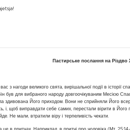
jetsja!
Пастирське послання на Різдво
вас з нагоди великого свята, вирішальної події в історії с
 Він був для вибраного народу довгоочікуваним Месією Сп
ла здивована Його приходом. Вони не сприйняли Його все
, і, щоб виправдати себе самих, перестали вірити в Його пр
де. Не мали, втратили віру і терпеливість чекати.
а це в притчах. Наприклад, в притчі про чоловіка (Мт. 25:14