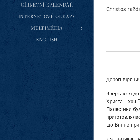
CÍRKEVNÍ KALENDÁŘ
Christos ražda
INTERNETOVÉ ODKAZY
MULTIMÉDIA
ENGLISH
Дорогі віряни!
Звертаюся до 
Христа. І хоч
Палестини бу
приготовлялись
що Він не прий
Ісус натякає н