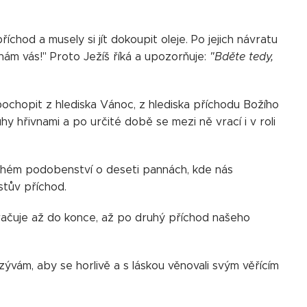
chod a musely si jít dokoupit oleje. Po jejich návratu
znám vás!" Proto Ježíš říká a upozorňuje:
"Bděte tedy,
ochopit z hlediska Vánoc, z hlediska příchodu Božího
uhy hřivnami a po určité době se mezi ně vrací i v roli
druhém podobenství o deseti pannách, kde nás
stův příchod.
račuje až do konce, až po druhý příchod našeho
yzývám, aby se horlivě a s láskou věnovali svým věřícím