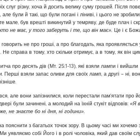
їх слуг різну, хоча й досить велику суму грошей. Після пов
 але були й такі, що були погані і ліниві, і цього не зробил
е мале, був врешті викинутий у темряву, де буде плач і скр
хто не має, у того заберуть і те, що він має».
Це і є Божа
і говорить не про гроші, а про благодать, яка проявляється
 Не справа в тому, хто скільки отримує, а в тому, як він ц
тча про десять дів (Мт. 25:1-13), які взяли лампи і вийшли
. Перші взяли запас оливи для своїх ламп, а другі – ні, в
ізніше.
ився, але вони запізнилися, коли перестали пам'ятати про й
вері були зачинені, а молодий на їхній стукіт відповів:
«Я в
е, не знаєте бо ні дня, ні години».
а пояснити з багатьох точок зору. В цьому часі ми хочемо зро
и уявляємо собі Його і в ролі чоловіка, який дав своїм слу