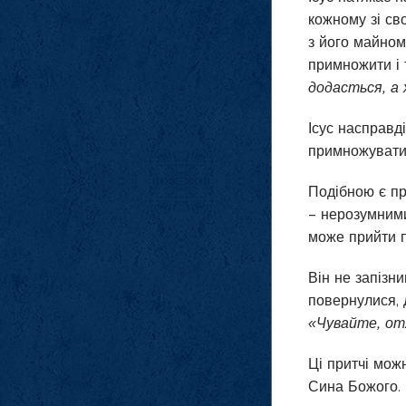
кожному зі сво
з його майном,
примножити і т
додасться, а 
Ісус насправд
примножувати.
Подібною є при
– нерозумними
може прийти п
Він не запізн
повернулися, д
«Чувайте, отж
Ці притчі можн
Сина Божого. М