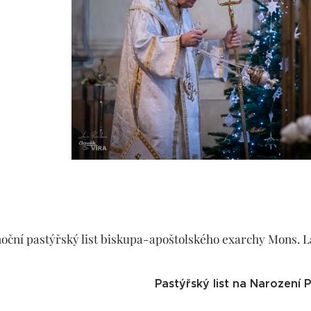
oční pastýřský list biskupa-apoštolského exarchy Mons. L
Pastýřský list na Narození