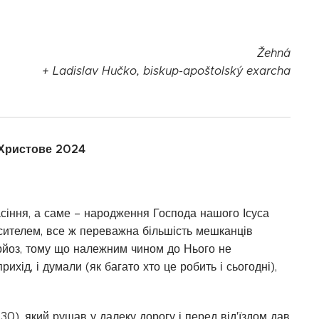
Žehná
+ Ladislav Hučko, biskup-apoštolský exarcha
 Христове 2024
пасіння, а саме – народження Господа нашого Ісуса
асителем, все ж переважна більшість мешканців
рйоз, тому що належним чином до Нього не
ихід, і думали (як багато хто це робить і сьогодні),
-30), який рушав у далеку дорогу і перед від'їздом дав