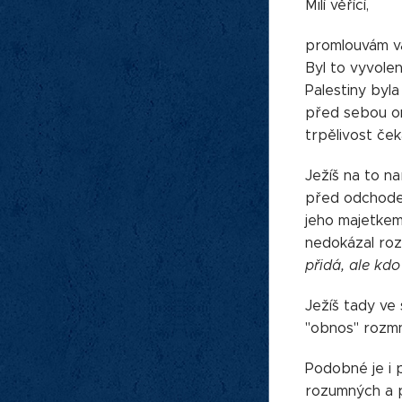
Milí věřící,
promlouvám vám
Byl to vyvole
Palestiny byl
před sebou omlu
trpělivost ček
Ježíš na to n
před odchodem
jeho majetkem d
nedokázal roz
přidá, ale kd
Ježíš tady ve 
"obnos" rozmno
Podobné je i p
rozumných a pě