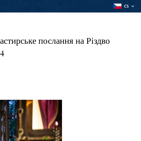
CS
Пастирське послання на Різдво
24