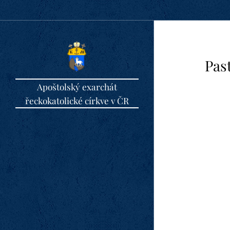
Pas
Apoštolský exarchát
řeckokatolické církve v ČR