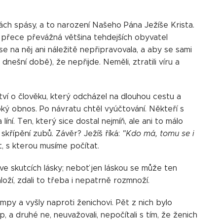
nách spásy, a to narození Našeho Pána Ježíše Krista.
přece převážná většina tehdejších obyvatel
 na něj ani náležitě nepřipravovala, a aby se sami
v dnešní době), že nepřijde. Neměli, ztratili víru a
tví o člověku, který odcházel na dlouhou cestu a
ý obnos. Po návratu chtěl vyúčtování. Někteří s
 líní. Ten, který sice dostal nejmíň, ale ani to málo
křípění zubů. Závěr? Ježíš říká:
"Kdo má, tomu se i
t, s kterou musíme počítat.
e ve skutcích lásky; neboť jen láskou se může ten
loží, zdali to třeba i nepatrně rozmnoží.
mpy a vyšly naproti ženichovi. Pět z nich bylo
, a druhé ne, neuvažovali, nepočítali s tím, že ženich