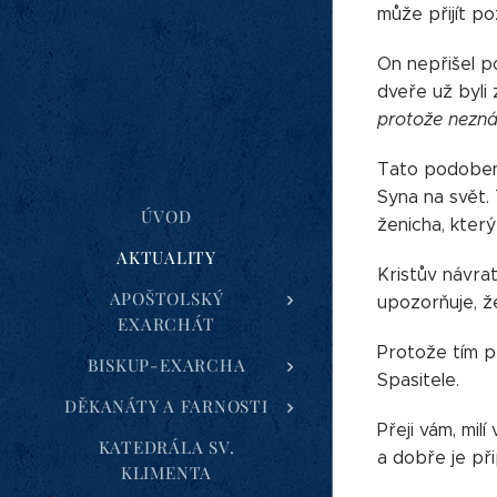
může přijít poz
On nepřišel po
dveře už byli 
protože nezná
Tato podobens
Syna na svět. 
ÚVOD
ženicha, kter
AKTUALITY
Kristův návra
APOŠTOLSKÝ
upozorňuje, ž
EXARCHÁT
Protože tím p
BISKUP-EXARCHA
Spasitele.
DĚKANÁTY A FARNOSTI
Přeji vám, mil
KATEDRÁLA SV.
a dobře je při
KLIMENTA