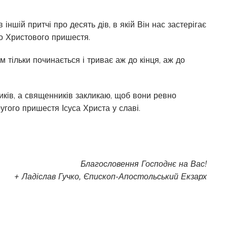
 іншій притчі про десять дів, в якій Він нас застерігає
го Христового пришестя.
 тільки починається і триває аж до кінця, аж до
иків, а священників закликаю, щоб вони ревно
угого пришестя Ісуса Христа у славі.
Благословення Господнє на Вас!
+ Ладіслав Гучко, Єпископ-Апостольський Екзарх