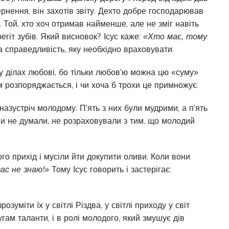
ернення, він захотів звіту. Дехто добре господарював
и. Той, хто хоч отримав найменше, але не зміг навіть
егіт зубів. Який висновок? Ісус каже:
«Хто має, тому
 справедливість, яку необхідно враховувати.
 у ділах любові, бо тільки любов'ю можна цю «суму»
им розпоряджається, і чи хоча б трохи це примножує.
 назустріч молодому. П'ять з них були мудрими, а п'ять
они не думали, не розраховували з тим, що молодий
ого прихід і мусіли йти докупити оливи. Коли вони
ас не знаю!»
Тому Ісус говорить і застерігає:
зуміти їх у світлі Різдва, у світлі приходу у світ
гам таланти, і в ролі молодого, який змушує дів