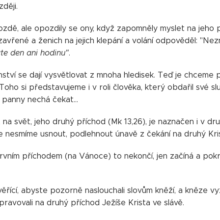
ději.
zdě, ale opozdily se ony, když zapomněly myslet na jeho pří
zavřené a ženich na jejich klepání a volání odpověděl: "Ne
te den ani hodinu"
.
tví se dají vysvětlovat z mnoha hledisek. Teď je chceme p
Toho si představujeme i v roli člověka, který obdařil své sl
ý panny nechá čekat…
t na svět, jeho druhý příchod (Mk 13,26), je naznačen i v 
e nesmíme usnout, podlehnout únavě z čekání na druhý Kri
rvním příchodem (na Vánoce) to nekončí, jen začíná a pok
í věřící, abyste pozorně naslouchali slovům kněží, a kněze v
pravovali na druhý příchod Ježíše Krista ve slávě.