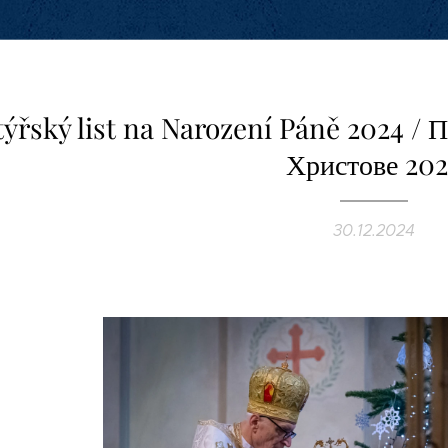
týřský list na Narození Páně 2024 / 
Христове 20
30.12.2024