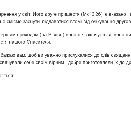
нення у світ, Його друге пришестя (Мк 13:26), є вказано і в
 не сміємо заснути, піддаватися втомі від очікування друго
ершим приходом (на Різдво) воно не закінчується, воно ним
стя нашого Спасителя.
, бажаю вам, щоб ви уважно прислухалися до слів священн
освячували себе своїм вірним і добре приготовляли їх до др
ється!