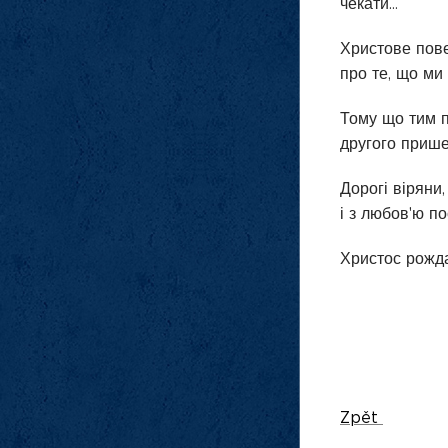
чекати…
Христове повер
про те, що ми
Тому що тим п
другого прише
Дорогі віряни
і з любов'ю п
Христос рожда
Zpět