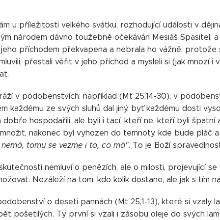
 u příležitosti velkého svátku, rozhodující události v ději
ným národem dávno toužebně očekáván Mesiáš Spasitel, a 
a jeho příchodem překvapena a nebrala ho vážně, protože se
vili, přestali věřit v jeho příchod a mysleli si (jak mnozí i 
at.
aráží v podobenstvích: například (Mt 25,14-30), v podobens
 každému ze svých sluhů dal jiný, byť každému dosti vysok
obře hospodařili, ale byli i tací, kteří ne, kteří byli špatní a
množit, nakonec byl vyhozen do temnoty, kde bude pláč a s
o nemá, tomu se vezme i to, co má"
. To je Boží spravedlnos
skutečnosti nemluví o penězích, ale o milosti, projevující s
žovat. Nezáleží na tom, kdo kolik dostane, ale jak s tím na
odobenství o deseti pannách (Mt 25,1-13), které si vzaly la
t pošetilých. Ty první si vzali i zásobu oleje do svých lamp