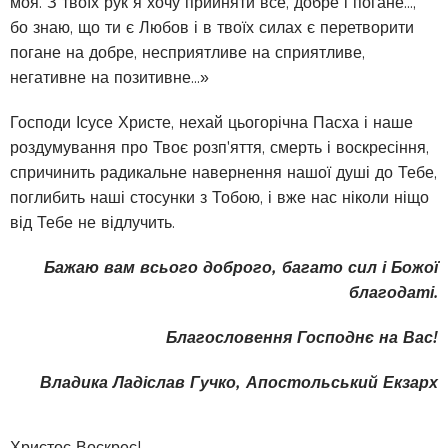
моя. З твоїх рук я хочу прийняти все, добре і погане...,
бо знаю, що ти є Любов і в твоїх силах є перетворити
погане на добре, несприятливе на сприятливе,
негативне на позитивне...»
Господи Ісусе Христе, нехай цьогорічна Пасха і наше
роздумування про Твоє розп'яття, смерть і воскресіння,
спричинить радикальне навернення нашої душі до Тебе,
поглибить наші стосунки з Тобою, і вже нас ніколи ніщо
від Тебе не відлучить.
Бажаю вам всього доброго, багато сил і Божої
благодаті.
Благословення Господнє на Вас!
Владика Ладіслав Гучко, Апостольський Екзарх
Христос Воскрес!