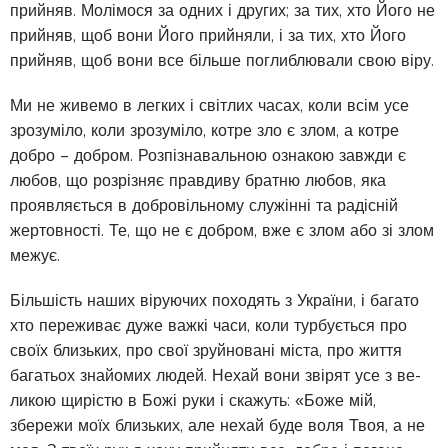
прийняв. Молімося за одних і других; за тих, хто Його не
прийняв, щоб вони Його прийняли, і за тих, хто Його
прийняв, щоб вони все більше поглиблювали свою віру.
Ми не живемо в легких і світлих часах, коли всім усе
зрозуміло, коли зро­зуміло, котре зло є злом, а котре
добро – добром. Розпізнавальною ознакою завжди є
любов, що розрізняє правдиву братню любов, яка
проявляється в добровільному служінні та радісній
жертовності. Те, що не є добром, вже є злом або зі злом
межує.
Більшість наших віруючих походять з України, і багато
хто переживає дуже важкі часи, коли турбується про
своїх близьких, про свої зруйнова­ні міста, про життя
багатьох знайомих людей. Нехай вони звірят усе з ве­
ликою щирістю в Божі руки і скажуть: «Боже мій,
збережи моїх близьких, але нехай буде воля Твоя, а не