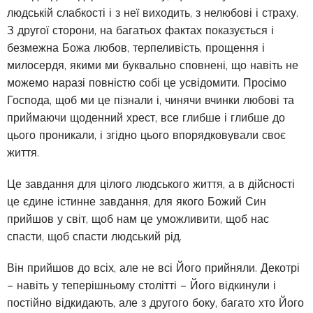
людській слабкості і з неї виходить, з нелюбові і страху.
З другої сторони, на багатьох фактах показується і
безмежна Божа любов, терпеливість, прощення і
милосердя, якими ми буквально сповнені, що навіть не
можемо наразі повністю собі це усвідомити. Просімо
Господа, щоб ми це пізнали і, чинячи вчинки любові та
приймаючи щоденний хрест, все глибше і глибше до
цього проникали, і згідно цього впорядковували своє
життя.
Це завдання для цілого людського життя, а в дійсності
це єдине істинне завдання, для якого Божий Син
прийшов у світ, щоб нам це уможливити, щоб нас
спасти, щоб спасти людський рід.
Він прийшов до всіх, але не всі Його прийняли. Декотрі
– навіть у теперішньому столітті – Його відкинули і
постійно відкидають, але з дру­гого боку, багато хто Його