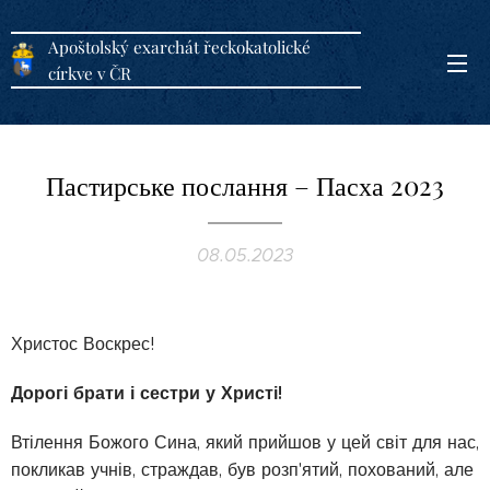
Apoštolský exarchát řeckokatolické
církve v ČR
Пастирське послання – Пасха 2023
08.05.2023
Христос Воскрес!
Дорогі брати і сестри у Христі!
Втілення Божого Сина, який прийшов у цей світ для нас,
покликав учнів, страждав, був розп'ятий, похований, але