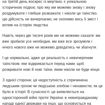
на третій день воскрес із мертвих, є унікальною
історичною подією, про яку ми можемо знову і знову
роздумувати і глибше розважати, і ніколи це таїнство,
цю дійсність не вичерпаємо, не охопимо весь її зміст і
вплив на історію людства.
Навіть через дві тисячі років ми не можемо сказати: ми
вже зробили усе необхідне, ми вже все зрозуміли і
нічого нового вже не можемо довідатись чи збагнути.
І це нормально, адже ця реальність є невичерпним
таїнством, яке відкри­вається перед нами, щоб
розкривати нові й нові таїни, яким ніколи не буде кінця.
З однієї сторони, ця недоступність є спричинена
людським гріхом чи людською злобою і ненавистю, як це
було в історії. В сучасності, це виявляється на
односторонній війні проти України, в невиправдано­му
нападі однієї держави на іншу, що основується на